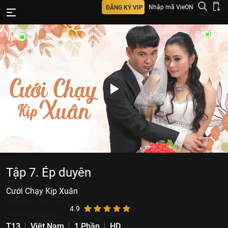
Nhập mã VieON
ĐĂNG KÝ VIP
Tập 7. Ép duyên
Cưới Chạy Kịp Xuân
193.507
lượt xem
4.9
T13
Việt Nam
1 Phần
HD