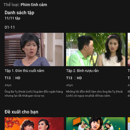
Thể loại:
Phim tình cảm
Danh sách tập
11/11 tập
01-11
Tập 1. Đòn thù cuối năm
Tập 2. Bình rượu rắn
T
T13
HD
T13
HD
T
49ph
45ph
4
Ông Ba Tỵ (Hoài Linh) là giám đốc ngân hàng
Những lời đồn thổi làm cho ông Ba Tỵ (Hoài
K
nhưng lại rất nhát gan và sợ vợ.
Linh) có nguy cơ phải về hưu sớm.
d
Đề xuất cho bạn