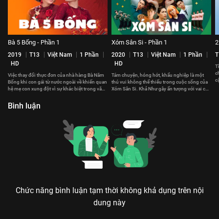
Bà 5 Bống - Phần 1
Xóm Sân Si - Phần 1
2
2019
T13
Việt Nam
1 Phần
2020
T13
Việt Nam
1 Phần
T
HD
HD
T
c
Việc thay đổi thực đơn của nhà hàng Bà Năm
Tám chuyện, hóng hớt, khẩu nghiệp là một
c
Bống khi con gái từ nước ngoài về khiến quan
thú vui không thể thiếu trong cuộc sống của
v
hệ mẹ con xung đột vì sự khác biệt trong văn
Xóm Sân Si. Khả Như gây ấn tượng với vai chị
hoá ẩm thực
đội trưởng đội an ninh
Bình luận
Chức năng bình luận tạm thời không khả dụng trên nội
dung này