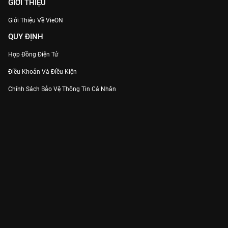
GIỚI THIỆU
Giới Thiệu Về VieON
QUY ĐỊNH
Hợp Đồng Điện Tử
Điều Khoản Và Điều Kiện
Chính Sách Bảo Vệ Thông Tin Cá Nhân
Chính Sách Bảo Vệ Người Tiêu Dùng Dễ Bị Tổn Thương
Thỏa Thuận Sử Dụng Dịch Vụ Mạng Xã Hội
THÔNG TIN
Thông Báo
Trung Tâm Hỗ Trợ
Liên Hệ
Góp Ý