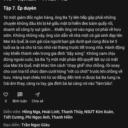
Tập 7. Ép duyên
Từ một giám đốc ngân hàng, ông Ba Tỵ liên tiếp gặp phải những
chuyện không đâu khi bị kẻ giấu mặt bí hiểm đeo bám quấy rối,
doanh số công ty sụt giảm... khiến ông rơi vào nguy cơ phải về hưu
sớm. Không những vậy, ông còn dẫn về nhà một cô gái xinh đẹp tên
Mai Xà Quế, là con gái của người bạn già dưới quê cùng đứa bé 5
tuổi xa lạ và cho tá túc nhờ vài tháng trước tết trong nhà. Hành động
này khiến thành viên trong gia đình "dậy sóng". Không cam chịu
đứng ngoài cuộc, bà Ba Tỵ một mặt phản đối quyết liệt sự có mặt
của Mai Xà Quế, mặt khác tìm cách "chạy ghế" cho chồng, rồi xoay
cho con trai tổ chức đám cưới hòng "vớt cú chót" trước khi chồng về
hưu. Hàng loạt chiêu trò từ sơ đẳng đến tinh vi được bà Ba tung ra.
Oái ăm thay, càng ra tay, gia đình bà lại càng rơi vào "tâm bão".
0
Bình luận
Chia sẻ
Diễn viên:
Hồng Nga,
Hoài Linh,
Thanh Thủy,
NSƯT Kim Xuân,
Tiết Cương,
Phi Ngọc Ánh,
Thanh Hiền
Đạo diễn:
Trần Ngọc Giàu