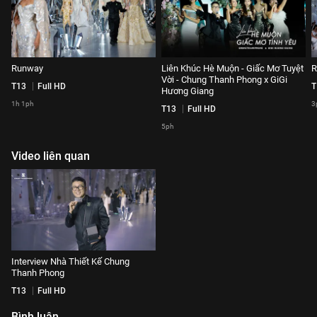
Runway
Liên Khúc Hè Muộn - Giấc Mơ Tuyệt
R
Vời - Chung Thanh Phong x GiGi
T13
Full HD
T
Hương Giang
1h 1ph
3
T13
Full HD
5ph
Video liên quan
Interview Nhà Thiết Kế Chung
Thanh Phong
T13
Full HD
Bình luận