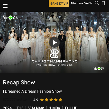
Nhập mã VieON
ĐĂNG KÝ VIP
Recap Show
I Dreamed A Dream Fashion Show
872.777
lượt xem
4.9
2024
T13
Việt Nam
1 Mùa
Full HD