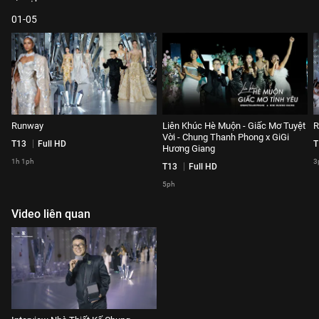
01-05
Runway
Liên Khúc Hè Muộn - Giấc Mơ Tuyệt
R
Vời - Chung Thanh Phong x GiGi
T13
Full HD
T
Hương Giang
1h 1ph
3
T13
Full HD
5ph
Video liên quan