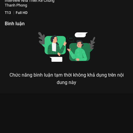
Interview Nhà Thiết Kế Chung
Thanh Phong
T13
Full HD
Bình luận
Chức năng bình luận tạm thời không khả dụng trên nội
dung này
Xem Liên Khúc Hè Muộn - Giấc Mơ Tuyệt Vời - Chung Thanh
Phong x GiGi Hương Giang Show Diễn I Dreamed A Dream by
Chung Thanh Phong - 4 Tập của Việt Nam có sự tham gia của .
Thuộc thể loại: Event