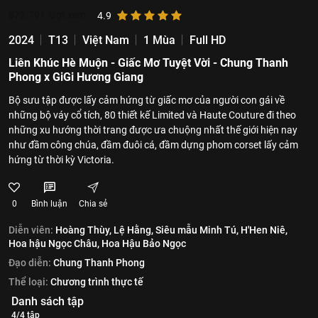
872.791
lượt xem
4.9
2024
T13
Việt Nam
1 Mùa
Full HD
Liên Khúc Hè Muộn - Giấc Mơ Tuyệt Vời - Chung Thanh
Phong x GiGi Hương Giang
Bộ sưu tập được lấy cảm hứng từ giấc mơ của người con gái về
những bộ váy cổ tích, 80 thiết kế Limited và Haute Couture đi theo
những xu hướng thời trang được ưa chuộng nhất thế giới hiện nay
như đầm công chúa, đầm đuôi cá, đầm dựng phom corset lấy cảm
hứng từ thời kỳ Victoria.
0
Bình luận
Chia sẻ
Diễn viên:
Hoàng Thùy,
Lệ Hằng,
Siêu mẫu Minh Tú,
H'Hen Niê,
Hoa hậu Ngọc Châu,
Hoa Hậu Bảo Ngọc
Đạo diễn:
Chung Thanh Phong
Thể loại:
Chương trình thực tế
Danh sách tập
4/4 tập