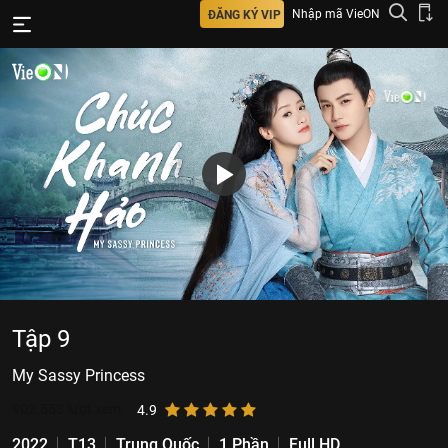
Nhập mã VieON
ĐĂNG KÝ VIP
Tập 9
My Sassy Princess
902.553
lượt xem
4.9
2022
T13
Trung Quốc
1 Phần
Full HD