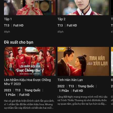
Tập 1
Tập 2
T
T13
Full HD
T13
Full HD
T
46ph
45ph
4
Đề xuất cho bạn
VIP
Lên Nhầm Kiệu Hoa Được Chồng
Tinh Hán Xán Lạn
Đ
Như Ý 2023
2022
T13
Trung Quốc
2
2023
T13
Trung Quốc
1 Phần
Full HD
1 Phần
Full HD
Lăng Bất Nghi mang trong mình mối thù sâu
C
và Trình Thiếu Thương từ nhỏ đã thiếu thốn
c
Hai cô gái khác biệt về tính cách lẫn gia cảnh,
sự quan tâm, giữa họ tồn tại lực hút và đẩy,
v
vì 1 nhầm lẫn đã lên nhầm kiệu hoa. Nhưng
ràng buộc lẫn nhau.
H
sự nhầm lẫn này đã tình cờ kết nên hai mối
duyên hạnh phúc.