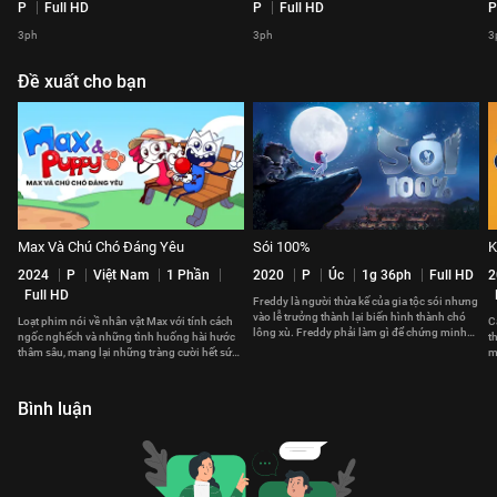
P
Full HD
P
Full HD
P
3ph
3ph
3
Đề xuất cho bạn
Max Và Chú Chó Đáng Yêu
Sói 100%
K
2024
P
Việt Nam
1 Phần
2020
P
Úc
1g 36ph
Full HD
2
Full HD
Freddy là người thừa kế của gia tộc sói nhưng
vào lễ trưởng thành lại biến hình thành chó
Loạt phim nói về nhân vật Max với tính cách
C
lông xù. Freddy phải làm gì để chứng minh
ngốc nghếch và những tình huống hài hước
t
mình là sói 100%?
thâm sâu, mang lại những tràng cười hết sức
m
thư giãn và giải trí cho khán giả.
Bình luận