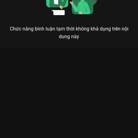
Chức năng bình luận tạm thời không khả dụng trên nội
dung này
Xem Tập 29 Chú Gấu Bearee - 143 Tập của Việt Nam có sự
tham gia của . Thuộc thể loại: Phim bộ