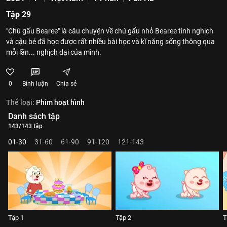
Tập 29
"Chú gấu Bearee" là câu chuyện về chú gấu nhỏ Bearee tinh nghịch
và cậu bé đã học được rất nhiều bài học và kĩ năng sống thông qua
mỗi lần... nghịch dại của mình.
0
Bình luận
Chia sẻ
Thể loại:
Phim hoạt hình
Danh sách tập
143/143 tập
01-30
31-60
61-90
91-120
121-143
Tập 1
Tập 2
T