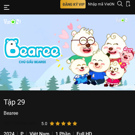
Nhập mã VieON
ĐĂNG KÝ VIP
Tập 29
Bearee
557.134
lượt xem
5.0
2024
P
Việt Nam
1 Phần
Full HD