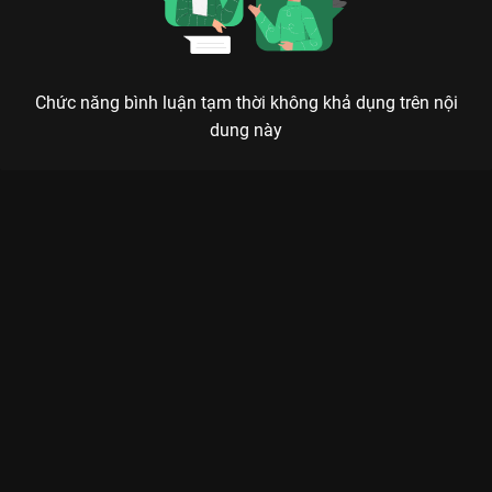
Chức năng bình luận tạm thời không khả dụng trên nội
dung này
Xem Tập 13 Chú Gấu Bearee - 143 Tập của Việt Nam có sự
tham gia của . Thuộc thể loại: Phim bộ