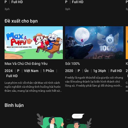
P
Full HD
P
Full HD
P
3ph
3ph
3
Đề xuất cho bạn
Max Và Chú Chó Đáng Yêu
Sói 100%
K
2024
P
Việt Nam
1 Phần
2020
P
Úc
1g 36ph
Full HD
2
Full HD
Freddy là người thừa kế của gia tộc sói nhưng
vào lễ trưởng thành lại biến hình thành chó
Loạt phim nói về nhân vật Max với tính cách
C
lông xù. Freddy phải làm gì để chứng minh
ngốc nghếch và những tình huống hài hước
t
mình là sói 100%?
thâm sâu, mang lại những tràng cười hết sức
m
thư giãn và giải trí cho khán giả.
Bình luận