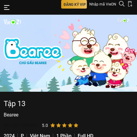
Nhập mã VieON
ĐĂNG KÝ VIP
Tập 13
Bearee
557.551
lượt xem
5.0
2024
P
Việt Nam
1 Phần
Full HD