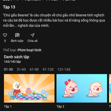
Tập 13
"Chú gấu Bearee" là câu chuyện về chú gấu nhỏ Bearee tinh nghịch
và cậu bé đã học được rất nhiều bài học và kĩ năng sống thông qua
mỗi lần... nghịch dại của mình.
0
Bình luận
Chia sẻ
Thể loại:
Phim hoạt hình
Danh sách tập
143/143 tập
01-30
31-60
61-90
91-120
121-143
Tập 1
Tập 2
T