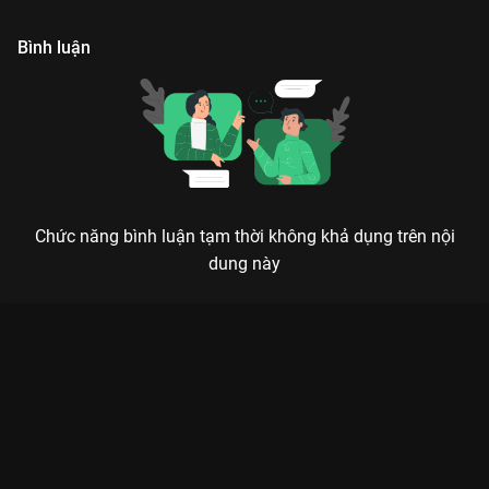
về chuyện tình này.
loạn.
y
Bình luận
Chức năng bình luận tạm thời không khả dụng trên nội
dung này
Xem Tập 8. Buổi đi chơi Chạm Vào Tim Em - 16 Tập của Hàn
Quốc có sự tham gia của . Thuộc thể loại: Phim bộ