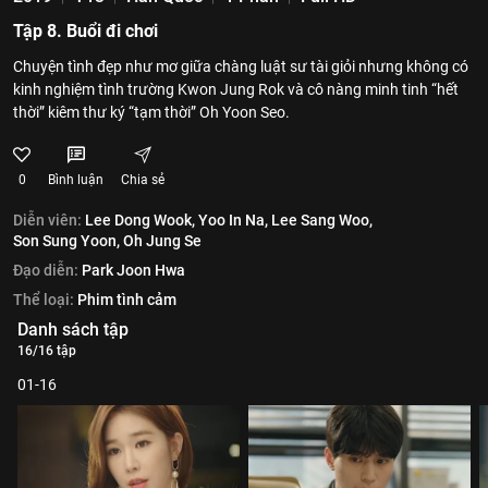
Tập 8. Buổi đi chơi
Chuyện tình đẹp như mơ giữa chàng luật sư tài giỏi nhưng không có
kinh nghiệm tình trường Kwon Jung Rok và cô nàng minh tinh “hết
thời” kiêm thư ký “tạm thời” Oh Yoon Seo.
0
Bình luận
Chia sẻ
Diễn viên:
Lee Dong Wook,
Yoo In Na,
Lee Sang Woo,
Son Sung Yoon,
Oh Jung Se
Đạo diễn:
Park Joon Hwa
Thể loại:
Phim tình cảm
Danh sách tập
16/16 tập
01-16