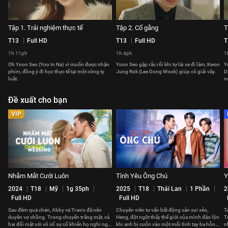
Tập 1. Trải nghiệm thực tế
Tập 2. Cố gắng
T
T13
Full HD
T13
Full HD
T
1h 11ph
1h 4ph
1
Oh Yoon Seo (Yoo In Na) vì muốn được nhận
Yoon Seo gặp rắc rối khi tự lái xe đi làm, Kwon
Y
phim, đồng ý đi học thực tế tại một công ty
Jung Rok (Lee Dong Wook) giúp cô giải vây.
D
luật.
n
Đề xuất cho bạn
VIP
Nhắm Mắt Cưới Luôn
Tình Yêu Ông Chú
Y
2024
T18
Mỹ
1g 35ph
2025
T18
Thái Lan
1 Phần
2
Full HD
Full HD
Sau đêm quá chén, Abby và Travis đã nên
Chuyên viên tư vấn bất động sản xui xẻo,
T
duyên vợ chồng. Trong chuyến trăng mặt, cả
Heng, đột ngột thấy thế giới của mình đảo lộn
T
hai đối mặt với vô số sự cố khiến họ nghi ngờ
khi anh bị cuốn vào một mối tình tay ba hỗn
n