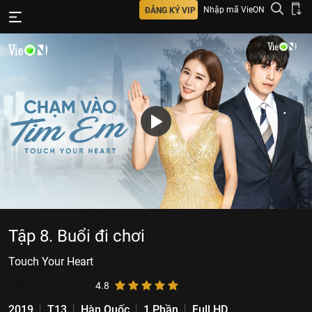
Nhập mã VieON
ĐĂNG KÝ VIP
Tập 8. Buổi đi chơi
Touch Your Heart
396.744
lượt xem
4.8
2019
T13
Hàn Quốc
1 Phần
Full HD