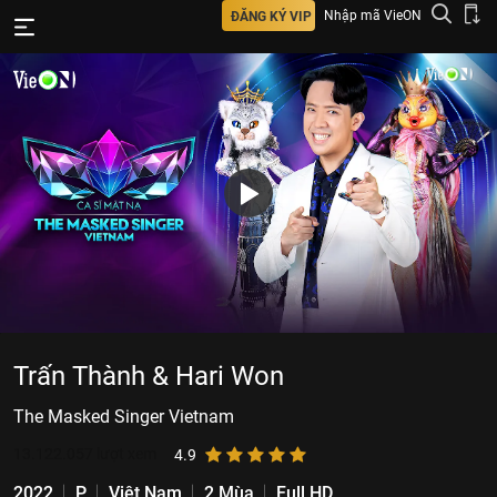
Nhập mã VieON
ĐĂNG KÝ VIP
Trấn Thành & Hari Won
The Masked Singer Vietnam
13.122.057
lượt xem
4.9
2022
P
Việt Nam
2 Mùa
Full HD