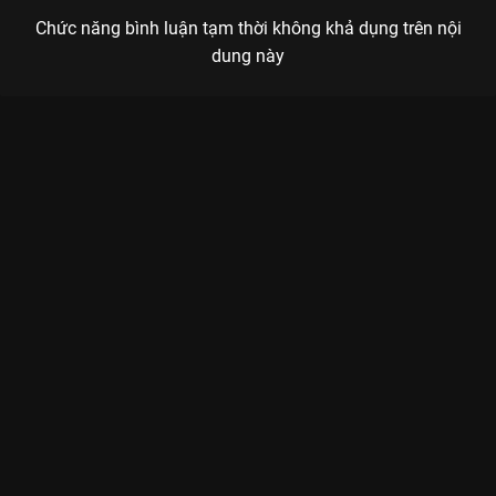
Chức năng bình luận tạm thời không khả dụng trên nội
dung này
Xem Trấn Thành & Hari Won Ca Sĩ Mặt Nạ - 17 Tập của Việt
Nam có sự tham gia của Trấn Thành, Ngô Kiến Huy, Tóc Tiên,
Minh Hằng, Wowy. Thuộc thể loại: TV show