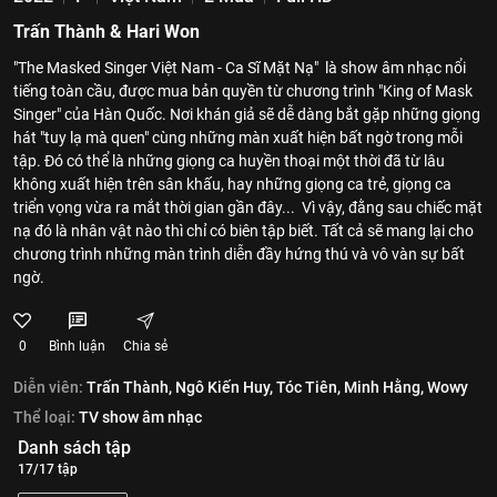
Trấn Thành & Hari Won
"The Masked Singer Việt Nam - Ca Sĩ Mặt Nạ" là show âm nhạc nổi
tiếng toàn cầu, được mua bản quyền từ chương trình "King of Mask
Singer" của Hàn Quốc. Nơi khán giả sẽ dễ dàng bắt gặp những giọng
hát "tuy lạ mà quen" cùng những màn xuất hiện bất ngờ trong mỗi
tập. Đó có thể là những giọng ca huyền thoại một thời đã từ lâu
không xuất hiện trên sân khấu, hay những giọng ca trẻ, giọng ca
triển vọng vừa ra mắt thời gian gần đây... Vì vậy, đằng sau chiếc mặt
nạ đó là nhân vật nào thì chỉ có biên tập biết. Tất cả sẽ mang lại cho
chương trình những màn trình diễn đầy hứng thú và vô vàn sự bất
ngờ.
0
Bình luận
Chia sẻ
Diễn viên:
Trấn Thành,
Ngô Kiến Huy,
Tóc Tiên,
Minh Hằng,
Wowy
Thể loại:
TV show âm nhạc
Danh sách tập
17/17 tập