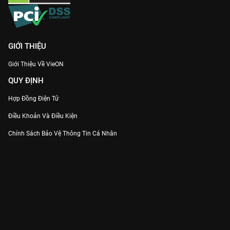
GIỚI THIỆU
Giới Thiệu Về VieON
QUY ĐỊNH
Hợp Đồng Điện Tử
Điều Khoản Và Điều Kiện
Chính Sách Bảo Vệ Thông Tin Cá Nhân
Chính Sách Bảo Vệ Người Tiêu Dùng Dễ Bị Tổn Thương
Thỏa Thuận Sử Dụng Dịch Vụ Mạng Xã Hội
THÔNG TIN
Thông Báo
Trung Tâm Hỗ Trợ