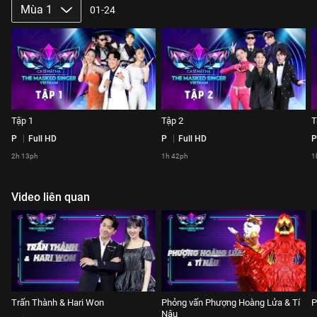
Mùa 1
01-24
Tập 1
Tập 2
T
P
Full HD
P
Full HD
P
2h 13ph
1h 42ph
1
Video liên quan
Trấn Thành & Hari Won
Phỏng vấn Phượng Hoàng Lửa & Tí
P
Nâu