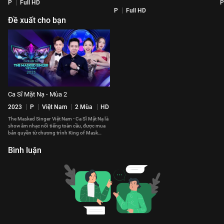
P
Full HD
P
P
Full HD
Đề xuất cho bạn
Ca Sĩ Mặt Nạ - Mùa 2
2023
P
Việt Nam
2 Mùa
HD
The Masked Singer Việt Nam - Ca Sĩ Mặt Nạ là
show âm nhạc nổi tiếng toàn cầu, được mua
bản quyền từ chương trình King of Mask
Singer của Hàn Quốc.
Bình luận