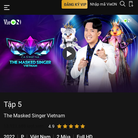
Nhập mã VieON
ĐĂNG KÝ VIP
Tập 5
The Masked Singer Vietnam
13.121.688
lượt xem
4.9
2022
P
Việt Nam
2 Mùa
Full HD