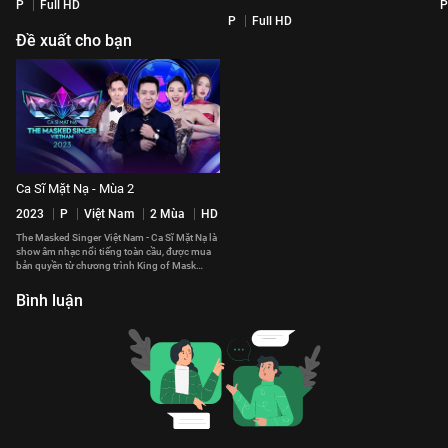
P
Full HD
P
P
Full HD
Đề xuất cho bạn
Ca Sĩ Mặt Nạ - Mùa 2
2023
P
Việt Nam
2 Mùa
HD
The Masked Singer Việt Nam - Ca Sĩ Mặt Nạ là
show âm nhạc nổi tiếng toàn cầu, được mua
bản quyền từ chương trình King of Mask
Singer của Hàn Quốc.
Bình luận