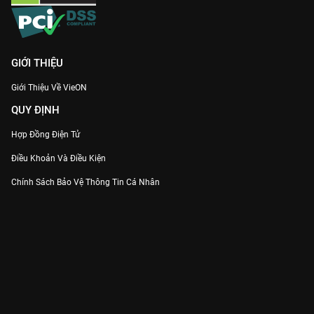
GIỚI THIỆU
Giới Thiệu Về VieON
QUY ĐỊNH
Hợp Đồng Điện Tử
Điều Khoản Và Điều Kiện
Chính Sách Bảo Vệ Thông Tin Cá Nhân
Chính Sách Bảo Vệ Người Tiêu Dùng Dễ Bị Tổn Thương
Thỏa Thuận Sử Dụng Dịch Vụ Mạng Xã Hội
THÔNG TIN
Thông Báo
Trung Tâm Hỗ Trợ