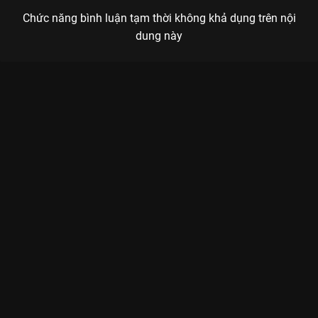
Chức năng bình luận tạm thời không khả dụng trên nội
dung này
Xem Tập 5 Ca Sĩ Mặt Nạ - 17 Tập của Việt Nam có sự tham gia
của . Thuộc thể loại: TV show