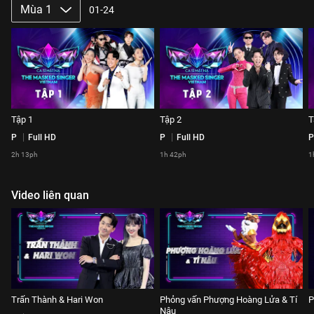
Mùa 1
01-24
Tập 1
Tập 2
T
P
Full HD
P
Full HD
P
2h 13ph
1h 42ph
1
Video liên quan
Trấn Thành & Hari Won
Phỏng vấn Phượng Hoàng Lửa & Tí
P
Nâu