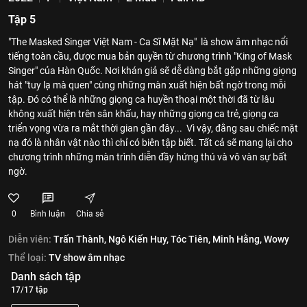
Tập 5
"The Masked Singer Việt Nam - Ca Sĩ Mặt Nạ" là show âm nhạc nổi
tiếng toàn cầu, được mua bản quyền từ chương trình "King of Mask
Singer" của Hàn Quốc. Nơi khán giả sẽ dễ dàng bắt gặp những giọng
hát "tuy lạ mà quen" cùng những màn xuất hiện bất ngờ trong mỗi
tập. Đó có thể là những giọng ca huyền thoại một thời đã từ lâu
không xuất hiện trên sân khấu, hay những giọng ca trẻ, giọng ca
triển vọng vừa ra mắt thời gian gần đây... Vì vậy, đằng sau chiếc mặt
nạ đó là nhân vật nào thì chỉ có biên tập biết. Tất cả sẽ mang lại cho
chương trình những màn trình diễn đầy hứng thú và vô vàn sự bất
ngờ.
0
Bình luận
Chia sẻ
Diễn viên:
Trấn Thành,
Ngô Kiến Huy,
Tóc Tiên,
Minh Hằng,
Wowy
Thể loại:
TV show âm nhạc
Danh sách tập
17/17 tập