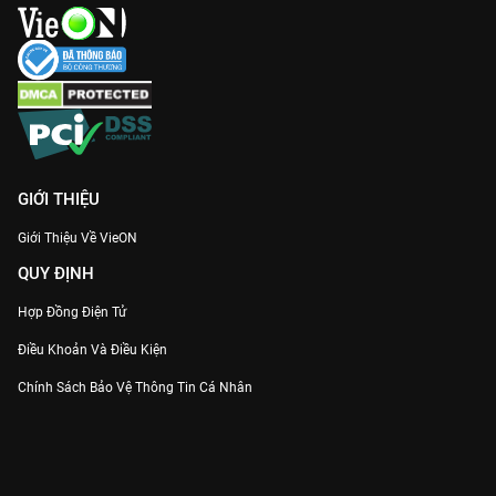
đua tìm kiếm giọng ca thực thụ!
GIỚI THIỆU
Giới Thiệu Về VieON
QUY ĐỊNH
Hợp Đồng Điện Tử
Điều Khoản Và Điều Kiện
Chính Sách Bảo Vệ Thông Tin Cá Nhân
Chính Sách Bảo Vệ Người Tiêu Dùng Dễ Bị Tổn Thương
Thỏa Thuận Sử Dụng Dịch Vụ Mạng Xã Hội