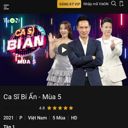
Nhập mã VieON
ĐĂNG KÝ VIP
Ca Sĩ Bí Ẩn - Mùa 5
337.608
lượt xem
4.8
2021
P
Việt Nam
5 Mùa
HD
Tập 1