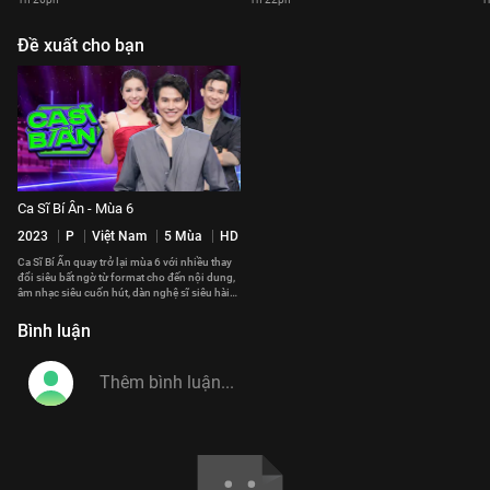
Đề xuất cho bạn
Ca Sĩ Bí Ẩn - Mùa 6
2023
P
Việt Nam
5 Mùa
HD
Ca Sĩ Bí Ẩn quay trở lại mùa 6 với nhiều thay
đổi siêu bất ngờ từ format cho đến nội dung,
âm nhạc siêu cuốn hút, dàn nghệ sĩ siêu hài
hước vui nhộn.
Bình luận