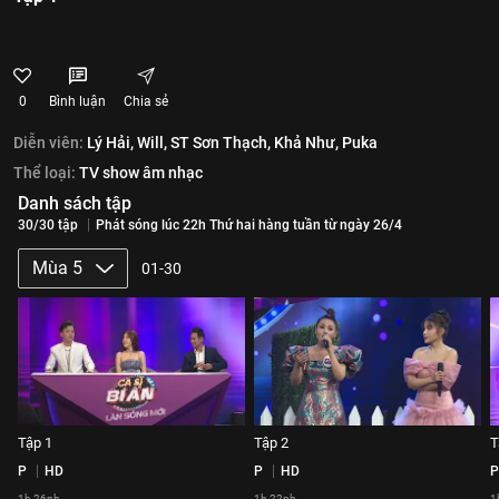
0
Bình luận
Chia sẻ
Diễn viên:
Lý Hải,
Will,
ST Sơn Thạch,
Khả Như,
Puka
Thể loại:
TV show âm nhạc
Danh sách tập
30/30 tập
Phát sóng lúc 22h Thứ hai hàng tuần từ ngày 26/4
Mùa 5
01-30
Tập 1
Tập 2
T
P
HD
P
HD
P
1h 26ph
1h 22ph
1