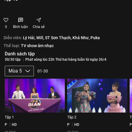
0
Bình luận
Chia sẻ
Diễn viên:
Lý Hải,
Will,
ST Sơn Thạch,
Khả Như,
Puka
Thể loại:
TV show âm nhạc
Danh sách tập
30/30 tập
Phát sóng lúc 22h Thứ hai hàng tuần từ ngày 26/4
Mùa 5
01-30
Tập 1
Tập 2
T
P
HD
P
HD
P
1h 26ph
1h 22ph
1