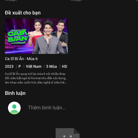
Đề xuất cho bạn
Ca Sĩ Bí Ẩn - Mùa 6
2023
P
Việt Nam
5 Mùa
HD
Ca Sĩ Bí Ẩn quay trở lại mùa 6 với nhiều thay
đổi siêu bất ngờ từ format cho đến nội dung,
âm nhạc siêu cuốn hút, dàn nghệ sĩ siêu hài
hước vui nhộn.
Bình luận