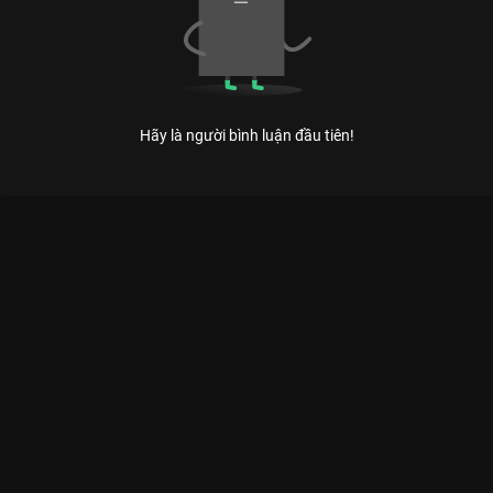
Hãy là người bình luận đầu tiên!
Xem Tập 18 Ca Sĩ Bí Ẩn - Mùa 5 - 30 Tập của Việt Nam có sự
tham gia của . Thuộc thể loại: TV show