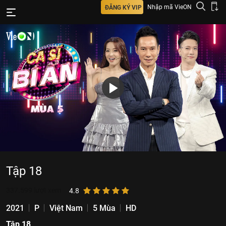
Nhập mã VieON
ĐĂNG KÝ VIP
Tập 18
337.599
lượt xem
4.8
2021
P
Việt Nam
5 Mùa
HD
Tập 18