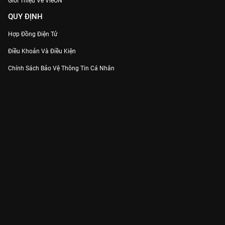
Giới Thiệu Về VieON
QUY ĐỊNH
Hợp Đồng Điện Tử
Điều Khoản Và Điều Kiện
Chính Sách Bảo Vệ Thông Tin Cá Nhân
Chính Sách Bảo Vệ Người Tiêu Dùng Dễ Bị Tổn Thương
Thỏa Thuận Sử Dụng Dịch Vụ Mạng Xã Hội
THÔNG TIN
Thông Báo
Trung Tâm Hỗ Trợ
Liên Hệ
Góp Ý