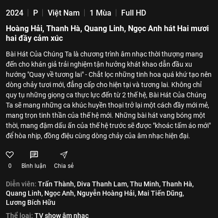
2024
P
Việt Nam
1 Mùa
Full HD
Hoàng Hải, Thanh Hà, Quang Linh, Ngọc Anh hát Hai mươi
hai đầy cảm xúc
Bài Hát Của Chúng Ta là chương trình âm nhạc thời thượng mang
đến cho khán giả trải nghiệm tận hưởng khát khao dẫn đầu xu
hướng "Quay về tương lai" - Chắt lọc những tinh hoa quá khứ tạo nên
dòng chảy tươi mới, đẳng cấp cho hiện tại và tương lai. Không chỉ
quy tụ những giọng ca thực lực đến từ 2 thế hệ, Bài Hát Của Chúng
Ta sẽ mang những ca khúc huyền thoại trở lại một cách đầy mới mẻ,
mang trọn tinh thần của thế hệ mới. Những bài hát vang bóng một
thời, mang đậm dấu ấn của thế hệ trước sẽ được "khoác tấm áo mới"
để hòa nhịp, đồng điệu cùng dòng chảy của âm nhạc hiện đại.
0
Bình luận
Chia sẻ
Diễn viên:
Trấn Thành,
Diva Thanh Lam,
Thu Minh,
Thanh Hà,
Quang Linh,
Ngọc Anh,
Nguyễn Hoàng Hải,
Mai Tiến Dũng,
Lương Bích Hữu
Thể loại:
TV show âm nhạc