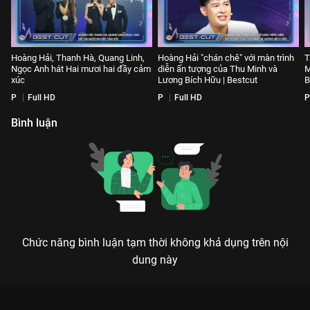
Hoàng Hải, Thanh Hà, Quang Linh,
Hoàng Hải "chán chê" với màn trình
T
Ngọc Anh hát Hai mươi hai đầy cảm
diễn ấn tượng của Thu Minh và
M
xúc
Lương Bích Hữu | Bestcut
B
P
Full HD
P
Full HD
P
Bình luận
Chức năng bình luận tạm thời không khả dụng trên nội
dung này
Xem Hoàng Hải, Thanh Hà, Quang Linh, Ngọc Anh hát Hai
mươi hai đầy cảm xúc Bài Hát Của Chúng Ta - 14 Tập của Việt