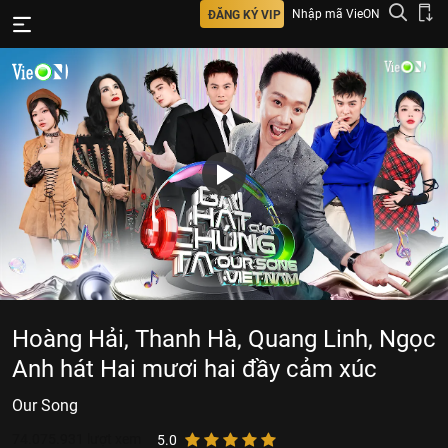
Nhập mã VieON
ĐĂNG KÝ VIP
Hoàng Hải, Thanh Hà, Quang Linh, Ngọc
Anh hát Hai mươi hai đầy cảm xúc
Our Song
74.075.931
lượt xem
5.0