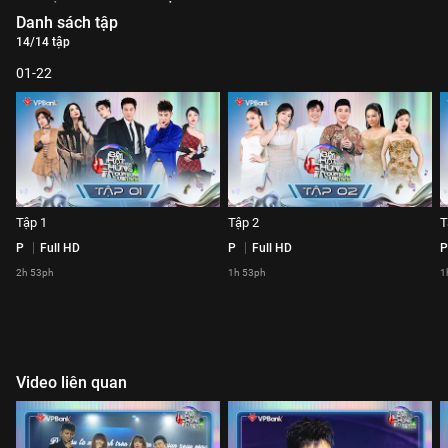
Danh sách tập
14/14 tập
01-22
Tập 1
Tập 2
T
P
Full HD
P
Full HD
P
2h 53ph
1h 53ph
1
Video liên quan