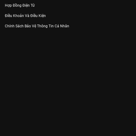
Hợp Đồng Điện Tử
Điều Khoản Và Điều Kiện
Chính Sách Bảo Vệ Thông Tin Cá Nhân
Chính Sách Bảo Vệ Người Tiêu Dùng Dễ Bị Tổn Thương
Thỏa Thuận Sử Dụng Dịch Vụ Mạng Xã Hội
THÔNG TIN
Thông Báo
Trung Tâm Hỗ Trợ
Liên Hệ
Góp Ý
Công ty Cổ phần VieON - Địa chỉ: Tầng 5, 222 Pasteur, Phường Xuân Hòa,
Thành phố Hồ Chí Minh
Email:
support@vieon.vn
| Hotline:
1800.599.920
(miễn phí)