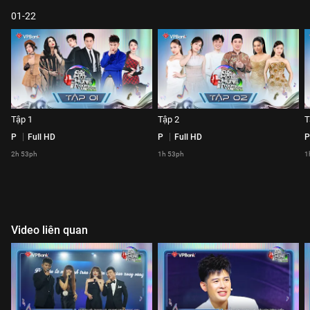
01-22
Tập 1
Tập 2
T
P
Full HD
P
Full HD
P
2h 53ph
1h 53ph
1
Video liên quan