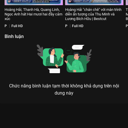
Hoàng Hải, Thanh Hà, Quang Linh,
Hoàng Hải "chán chê" với màn trình
T
Ngọc Anh hát Hai mươi hai đầy cảm
diễn ấn tượng của Thu Minh và
M
xúc
Lương Bích Hữu | Bestcut
B
P
Full HD
P
Full HD
P
Bình luận
Chức năng bình luận tạm thời không khả dụng trên nội
dung này
Xem Tập 12 Bài Hát Của Chúng Ta - 14 Tập của Việt Nam có sự
tham gia của . Thuộc thể loại: TV show