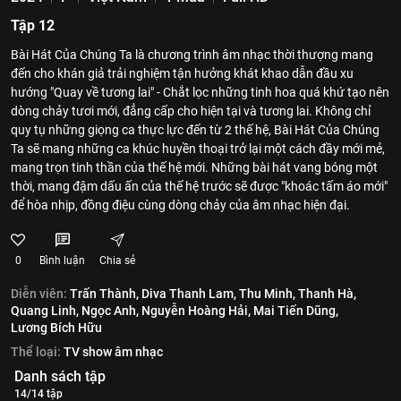
Tập 12
Bài Hát Của Chúng Ta là chương trình âm nhạc thời thượng mang
đến cho khán giả trải nghiệm tận hưởng khát khao dẫn đầu xu
hướng "Quay về tương lai" - Chắt lọc những tinh hoa quá khứ tạo nên
dòng chảy tươi mới, đẳng cấp cho hiện tại và tương lai. Không chỉ
quy tụ những giọng ca thực lực đến từ 2 thế hệ, Bài Hát Của Chúng
Ta sẽ mang những ca khúc huyền thoại trở lại một cách đầy mới mẻ,
mang trọn tinh thần của thế hệ mới. Những bài hát vang bóng một
thời, mang đậm dấu ấn của thế hệ trước sẽ được "khoác tấm áo mới"
để hòa nhịp, đồng điệu cùng dòng chảy của âm nhạc hiện đại.
0
Bình luận
Chia sẻ
Diễn viên:
Trấn Thành,
Diva Thanh Lam,
Thu Minh,
Thanh Hà,
Quang Linh,
Ngọc Anh,
Nguyễn Hoàng Hải,
Mai Tiến Dũng,
Lương Bích Hữu
Thể loại:
TV show âm nhạc
Danh sách tập
14/14 tập