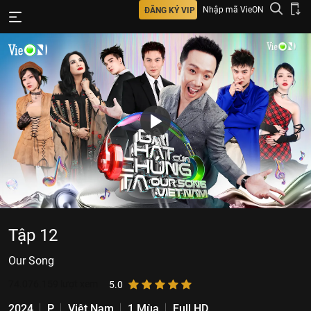
Nhập mã VieON
ĐĂNG KÝ VIP
Tập 12
Our Song
74.076.159
lượt xem
5.0
2024
P
Việt Nam
1 Mùa
Full HD