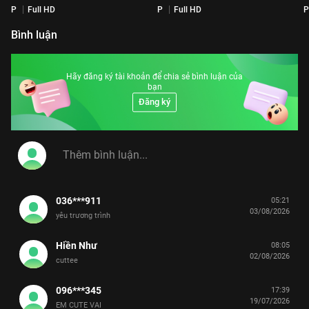
P
Full HD
P
Full HD
P
Bình luận
Hãy đăng ký tài khoản để chia sẻ bình luận của
bạn
Đăng ký
036***911
05:21
03/08/2026
yêu trương trình
Hiền Như
08:05
02/08/2026
cuttee
096***345
17:39
19/07/2026
EM CUTE VAI