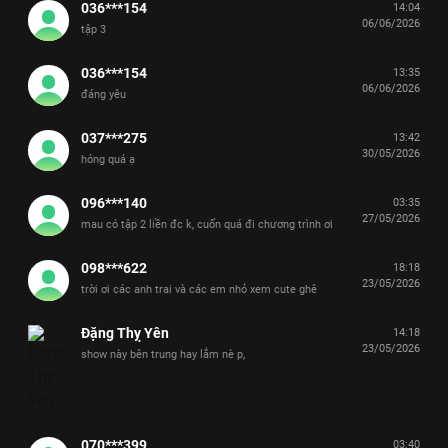
036***154
14:04
06/06/2026
tập 3
036***154
13:35
06/06/2026
đáng yêu
037***275
13:42
30/05/2026
hóng quá ạ
096***140
03:35
27/05/2026
mau có tập 2 liền đc k, cuốn quá đi chương trình ơi
098***622
18:18
23/05/2026
trời ơi các anh trai và các em nhỏ xem cute ghê
Đặng Thỵ Yên
14:18
23/05/2026
show này bên trung hay lắm nè p,
070***399
03:40