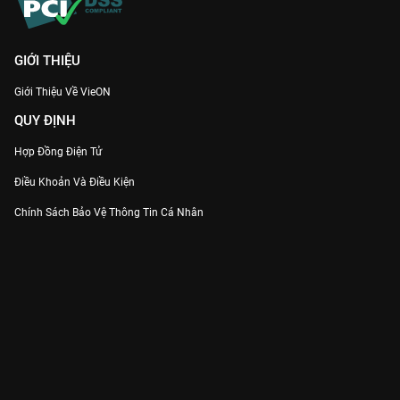
GIỚI THIỆU
Giới Thiệu Về VieON
QUY ĐỊNH
Hợp Đồng Điện Tử
Điều Khoản Và Điều Kiện
Chính Sách Bảo Vệ Thông Tin Cá Nhân
Chính Sách Bảo Vệ Người Tiêu Dùng Dễ Bị Tổn Thương
Thỏa Thuận Sử Dụng Dịch Vụ Mạng Xã Hội
THÔNG TIN
Thông Báo
Trung Tâm Hỗ Trợ
Liên Hệ