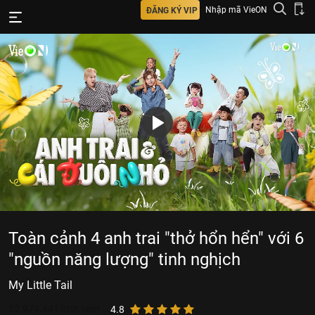
Nhập mã VieON
ĐĂNG KÝ VIP
Toàn cảnh 4 anh trai "thở hổn hển" với 6
"nguồn năng lượng" tinh nghịch
My Little Tail
12.974.441
lượt xem
4.8