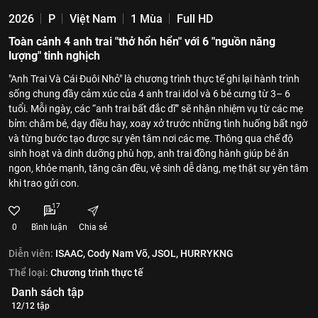
2026
P
Việt Nam
1 Mùa
Full HD
Toàn cảnh 4 anh trai "thở hổn hển" với 6 "nguồn năng
lượng" tinh nghịch
"Anh Trai Và Cái Đuôi Nhỏ" là chương trình thực tế ghi lại hành trình
sống chung đầy cảm xúc của 4 anh trai idol và 6 bé cưng từ 3– 6
tuổi. Mỗi ngày, các “anh trai bất đắc dĩ” sẽ nhận nhiệm vụ từ các mẹ
bỉm: chăm bé, dạy điều hay, xoay xở trước những tình huống bất ngờ
và từng bước tạo được sự yên tâm nơi các mẹ. Thông qua chế độ
sinh hoạt và dinh dưỡng phù hợp, anh trai đồng hành giúp bé ăn
ngon, khỏe mạnh, tăng cân đều, vệ sinh dễ dàng, mẹ thật sự yên tâm
khi trao gửi con.
17
0
Bình luận
Chia sẻ
Diễn viên:
ISAAC,
Cody Nam Võ,
JSOL,
HURRYKNG
Thể loại:
Chương trình thực tế
Danh sách tập
12/12 tập