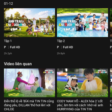
01-12
Tập 1
Tập 2
T
P
Full HD
P
Full HD
P
2h 2ph
2h 8ph
1
Video liên quan
Đến thổ lộ về 'BÍA' mà TIN TIN cũng
CODY NAM VÕ - ALEX hóa 2 'cốt
C
đáng yêu, DILLAN 'thở hơi lên' với
yêu', lịm tim với cách 'nhờ vả' anh
k
CHLOE
HURRYKNG của TIN TIN
m