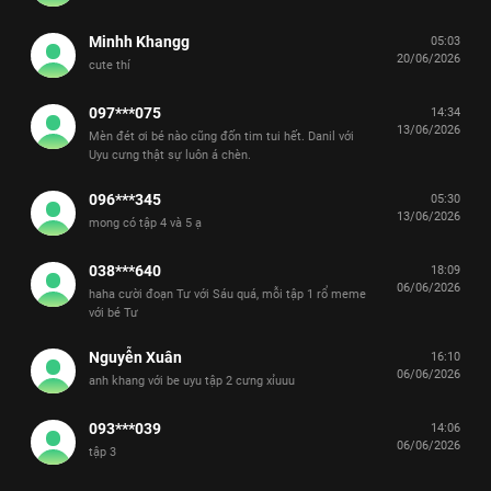
Minhh Khangg
05:03
20/06/2026
cute thí
097***075
14:34
13/06/2026
Mèn đét ơi bé nào cũng đốn tim tui hết. Danil với
Uyu cưng thật sự luôn á chèn.
096***345
05:30
13/06/2026
mong có tập 4 và 5 ạ
038***640
18:09
06/06/2026
haha cười đoạn Tư với Sáu quá, mỗi tập 1 rổ meme
với bé Tư
Nguyễn Xuân
16:10
06/06/2026
anh khang với be uyu tập 2 cưng xỉuuu
093***039
14:06
06/06/2026
tập 3