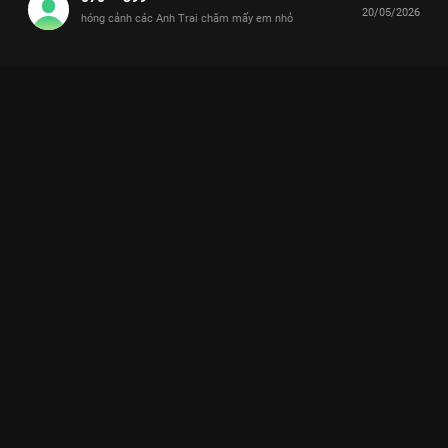
20/05/2026
hóng cảnh các Anh Trai chăm mấy em nhỏ
Xem Toàn cảnh 4 anh trai "thở hổn hển" với 6 "nguồn năng
lượng" tinh nghịch Anh Trai Và Cái Đuôi Nhỏ - 12 Tập của Việt
Nam có sự tham gia của . Thuộc thể loại: TV show