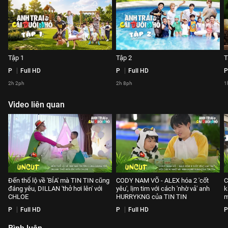
Tập 1
Tập 2
T
P
Full HD
P
Full HD
P
2h 2ph
2h 8ph
1
Video liên quan
Đến thổ lộ về 'BÍA' mà TIN TIN cũng
CODY NAM VÕ - ALEX hóa 2 'cốt
C
đáng yêu, DILLAN 'thở hơi lên' với
yêu', lịm tim với cách 'nhờ vả' anh
k
CHLOE
HURRYKNG của TIN TIN
m
P
Full HD
P
Full HD
P