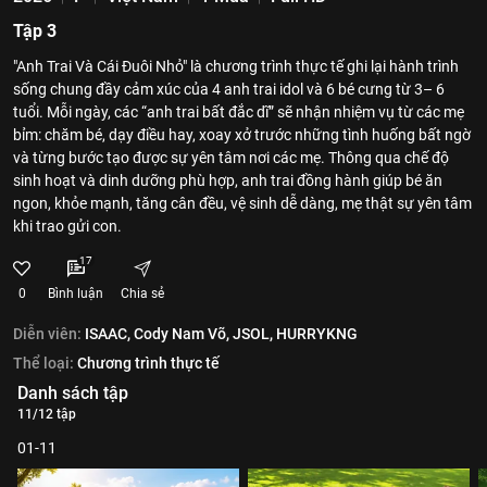
Tập 3
"Anh Trai Và Cái Đuôi Nhỏ" là chương trình thực tế ghi lại hành trình
sống chung đầy cảm xúc của 4 anh trai idol và 6 bé cưng từ 3– 6
tuổi. Mỗi ngày, các “anh trai bất đắc dĩ” sẽ nhận nhiệm vụ từ các mẹ
bỉm: chăm bé, dạy điều hay, xoay xở trước những tình huống bất ngờ
và từng bước tạo được sự yên tâm nơi các mẹ. Thông qua chế độ
sinh hoạt và dinh dưỡng phù hợp, anh trai đồng hành giúp bé ăn
ngon, khỏe mạnh, tăng cân đều, vệ sinh dễ dàng, mẹ thật sự yên tâm
khi trao gửi con.
17
0
Bình luận
Chia sẻ
Diễn viên:
ISAAC,
Cody Nam Võ,
JSOL,
HURRYKNG
Thể loại:
Chương trình thực tế
Danh sách tập
11/12 tập
01-11