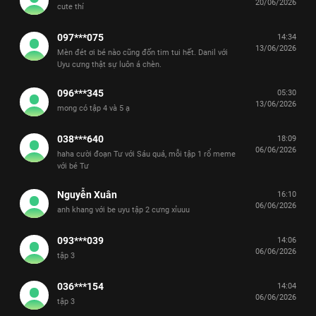
20/06/2026
cute thí
097***075
14:34
13/06/2026
Mèn đét ơi bé nào cũng đốn tim tui hết. Danil với
Uyu cưng thật sự luôn á chèn.
096***345
05:30
13/06/2026
mong có tập 4 và 5 ạ
038***640
18:09
06/06/2026
haha cười đoạn Tư với Sáu quá, mỗi tập 1 rổ meme
với bé Tư
Nguyễn Xuân
16:10
06/06/2026
anh khang với be uyu tập 2 cưng xỉuuu
093***039
14:06
06/06/2026
tập 3
036***154
14:04
06/06/2026
tập 3