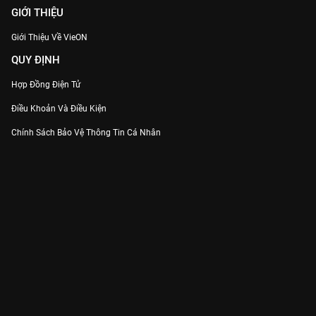
GIỚI THIỆU
Giới Thiệu Về VieON
QUY ĐỊNH
Hợp Đồng Điện Tử
Điều Khoản Và Điều Kiện
Chính Sách Bảo Vệ Thông Tin Cá Nhân
Chính Sách Bảo Vệ Người Tiêu Dùng Dễ Bị Tổn Thương
Thỏa Thuận Sử Dụng Dịch Vụ Mạng Xã Hội
THÔNG TIN
Thông Báo
Trung Tâm Hỗ Trợ
Liên Hệ
Góp Ý