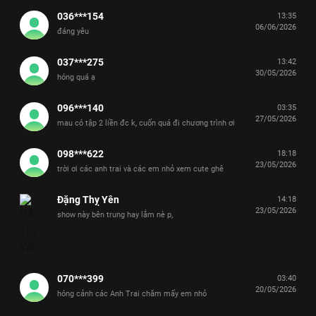
036***154
13:35
06/06/2026
đáng yêu
037***275
13:42
30/05/2026
hóng quá ạ
096***140
03:35
27/05/2026
mau có tập 2 liền đc k, cuốn quá đi chương trình ơi
098***622
18:18
23/05/2026
trời ơi các anh trai và các em nhỏ xem cute ghê
Đặng Thỵ Yên
14:18
23/05/2026
show này bên trung hay lắm nè p,
070***399
03:40
20/05/2026
hóng cảnh các Anh Trai chăm mấy em nhỏ