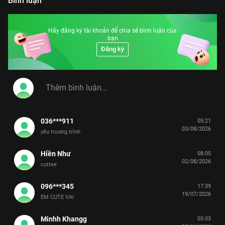
Bình luận
Hãy đăng ký tài khoản để chia sẻ bình luận của
bạn
Đăng ký
036***911
05:21
03/08/2026
yêu trương trình
Hiền Như
08:05
02/08/2026
cuttee
096***345
17:39
19/07/2026
EM CUTE VAI
Minhh Khangg
05:03