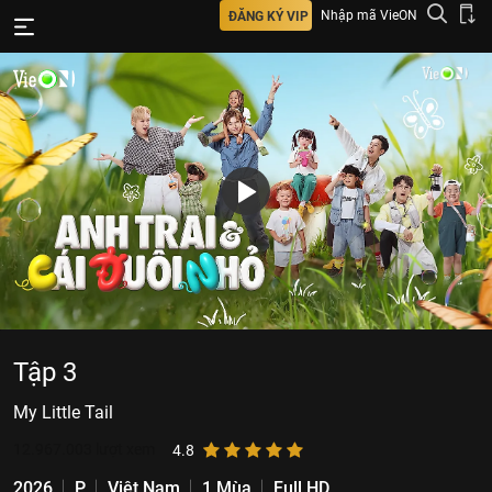
Nhập mã VieON
ĐĂNG KÝ VIP
Tập 3
My Little Tail
12.967.003
lượt xem
4.8
2026
P
Việt Nam
1 Mùa
Full HD