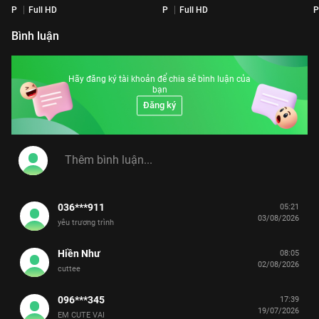
P
Full HD
P
Full HD
P
Bình luận
Hãy đăng ký tài khoản để chia sẻ bình luận của
bạn
Đăng ký
036***911
05:21
03/08/2026
yêu trương trình
Hiền Như
08:05
02/08/2026
cuttee
096***345
17:39
19/07/2026
EM CUTE VAI