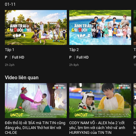
01-11
Tập 1
Tập 2
T
P
Full HD
P
Full HD
P
2h 2ph
2h 8ph
1
Video liên quan
Đến thổ lộ về 'BÍA' mà TIN TIN cũng
CODY NAM VÕ - ALEX hóa 2 'cốt
C
đáng yêu, DILLAN 'thở hơi lên' với
yêu', lịm tim với cách 'nhờ vả' anh
k
CHLOE
HURRYKNG của TIN TIN
m