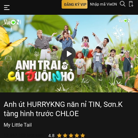
Nhập mã VieON
ĐĂNG KÝ VIP
Anh út HURRYKNG năn nỉ TIN, Sơn.K
tàng hình trước CHLOE
My Little Tail
12.967.202
lượt xem
4.8