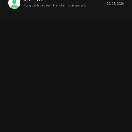
20/05/2026
hóng cảnh các Anh Trai chăm mấy em nhỏ
Xem Anh út HURRYKNG năn nỉ TIN, Sơn.K tàng hình trước
CHLOE Anh Trai Và Cái Đuôi Nhỏ - 12 Tập của Việt Nam có sự
tham gia của . Thuộc thể loại: TV show