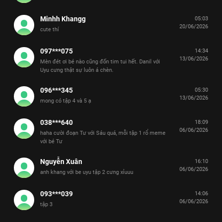
Minhh Khangg
05:03
20/06/2026
cute thí
097***075
14:34
13/06/2026
Mèn đét ơi bé nào cũng đốn tim tui hết. Danil với
Uyu cưng thật sự luôn á chèn.
096***345
05:30
13/06/2026
mong có tập 4 và 5 ạ
038***640
18:09
06/06/2026
haha cười đoạn Tư với Sáu quá, mỗi tập 1 rổ meme
với bé Tư
Nguyễn Xuân
16:10
06/06/2026
anh khang với be uyu tập 2 cưng xỉuuu
093***039
14:06
06/06/2026
tập 3