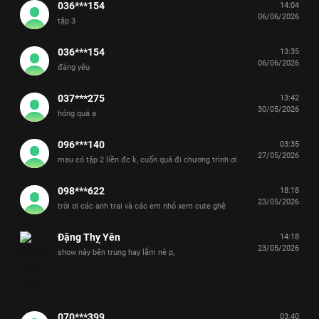
036***154
14:04
06/06/2026
tập 3
036***154
13:35
06/06/2026
đáng yêu
037***275
13:42
30/05/2026
hóng quá ạ
096***140
03:35
27/05/2026
mau có tập 2 liền đc k, cuốn quá đi chương trình ơi
098***622
18:18
23/05/2026
trời ơi các anh trai và các em nhỏ xem cute ghê
Đặng Thỵ Yên
14:18
23/05/2026
show này bên trung hay lắm nè p,
070***399
03:40