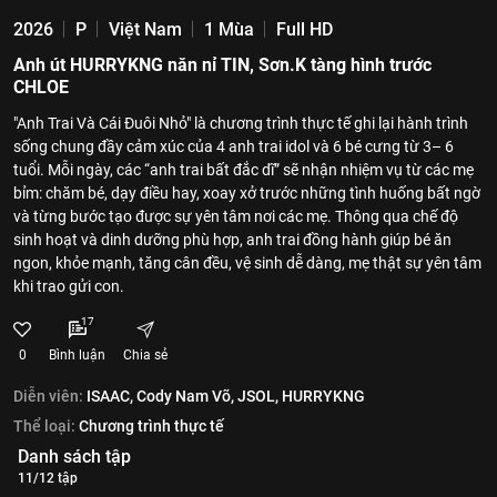
2026
P
Việt Nam
1 Mùa
Full HD
Anh út HURRYKNG năn nỉ TIN, Sơn.K tàng hình trước
CHLOE
"Anh Trai Và Cái Đuôi Nhỏ" là chương trình thực tế ghi lại hành trình
sống chung đầy cảm xúc của 4 anh trai idol và 6 bé cưng từ 3– 6
tuổi. Mỗi ngày, các “anh trai bất đắc dĩ” sẽ nhận nhiệm vụ từ các mẹ
bỉm: chăm bé, dạy điều hay, xoay xở trước những tình huống bất ngờ
và từng bước tạo được sự yên tâm nơi các mẹ. Thông qua chế độ
sinh hoạt và dinh dưỡng phù hợp, anh trai đồng hành giúp bé ăn
ngon, khỏe mạnh, tăng cân đều, vệ sinh dễ dàng, mẹ thật sự yên tâm
khi trao gửi con.
17
0
Bình luận
Chia sẻ
Diễn viên:
ISAAC,
Cody Nam Võ,
JSOL,
HURRYKNG
Thể loại:
Chương trình thực tế
Danh sách tập
11/12 tập