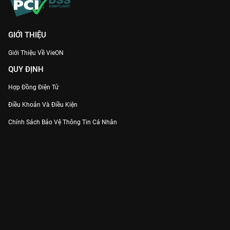
GIỚI THIỆU
Giới Thiệu Về VieON
QUY ĐỊNH
Hợp Đồng Điện Tử
Điều Khoản Và Điều Kiện
Chính Sách Bảo Vệ Thông Tin Cá Nhân
Chính Sách Bảo Vệ Người Tiêu Dùng Dễ Bị Tổn Thương
Thỏa Thuận Sử Dụng Dịch Vụ Mạng Xã Hội
THÔNG TIN
Thông Báo
Trung Tâm Hỗ Trợ
Liên Hệ