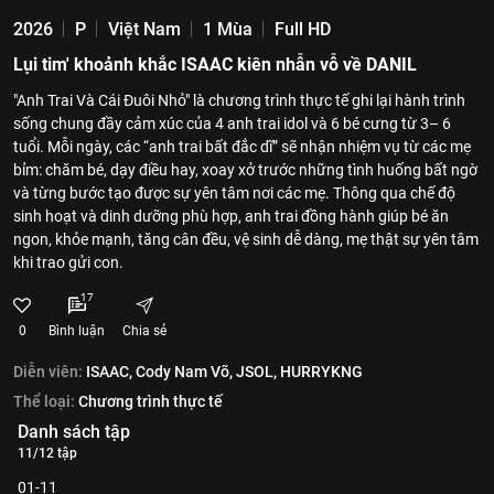
2026
P
Việt Nam
1 Mùa
Full HD
Lụi tim' khoảnh khắc ISAAC kiên nhẫn vỗ về DANIL
"Anh Trai Và Cái Đuôi Nhỏ" là chương trình thực tế ghi lại hành trình
sống chung đầy cảm xúc của 4 anh trai idol và 6 bé cưng từ 3– 6
tuổi. Mỗi ngày, các “anh trai bất đắc dĩ” sẽ nhận nhiệm vụ từ các mẹ
bỉm: chăm bé, dạy điều hay, xoay xở trước những tình huống bất ngờ
và từng bước tạo được sự yên tâm nơi các mẹ. Thông qua chế độ
sinh hoạt và dinh dưỡng phù hợp, anh trai đồng hành giúp bé ăn
ngon, khỏe mạnh, tăng cân đều, vệ sinh dễ dàng, mẹ thật sự yên tâm
khi trao gửi con.
17
0
Bình luận
Chia sẻ
Diễn viên:
ISAAC,
Cody Nam Võ,
JSOL,
HURRYKNG
Thể loại:
Chương trình thực tế
Danh sách tập
11/12 tập
01-11