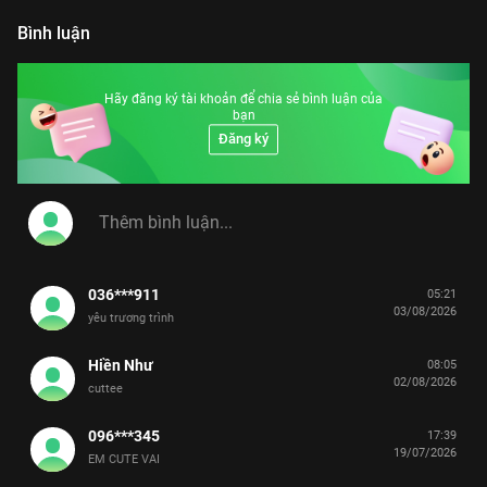
Bình luận
Hãy đăng ký tài khoản để chia sẻ bình luận của
bạn
Đăng ký
036***911
05:21
03/08/2026
yêu trương trình
Hiền Như
08:05
02/08/2026
cuttee
096***345
17:39
19/07/2026
EM CUTE VAI