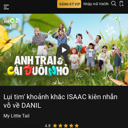
Nhập mã VieON
ĐĂNG KÝ VIP
Lụi tim' khoảnh khắc ISAAC kiên nhẫn
vỗ về DANIL
My Little Tail
12.967.011
lượt xem
4.8