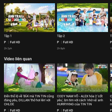
Tập 1
Tập 2
T
P
Full HD
P
Full HD
P
2h 2ph
2h 8ph
1
Video liên quan
Đến thổ lộ về 'BÍA' mà TIN TIN cũng
CODY NAM VÕ - ALEX hóa 2 'cốt
C
đáng yêu, DILLAN 'thở hơi lên' với
yêu', lịm tim với cách 'nhờ vả' anh
k
CHLOE
HURRYKNG của TIN TIN
m
P
Full HD
P
Full HD
P