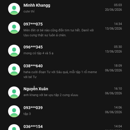
Minhh Khangg
05:03
20/06/2026
cute thí
097***075
14:34
13/06/2026
Mèn đét ơi bé nào cũng đốn tim tui hết. Danil với
Uyu cưng thật sự luôn á chèn.
096***345
05:30
13/06/2026
mong có tập 4 và 5 ạ
038***640
18:09
06/06/2026
haha cười đoạn Tư với Sáu quá, mỗi tập 1 rổ meme
với bé Tư
Nguyễn Xuân
16:10
06/06/2026
anh khang với be uyu tập 2 cưng xỉuuu
093***039
14:06
06/06/2026
tập 3
036***154
14:04