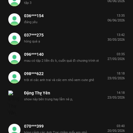
06/06/2026
tập 3
036***154
13:35
06/06/2026
đáng yêu
037***275
13:42
30/05/2026
hóng quá ạ
096***140
03:35
27/05/2026
mau có tập 2 liền đc k, cuốn quá đi chương trình ơi
098***622
18:18
23/05/2026
trời ơi các anh trai và các em nhỏ xem cute ghê
Đặng Thỵ Yên
14:18
23/05/2026
show này bên trung hay lắm nè p,
070***399
03:40
20/05/2026
hóng cảnh các Anh Trai chăm mấy em nhỏ