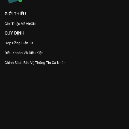
GIỚI THIỆU
Giới Thiệu Về VieON
QUY ĐỊNH
Hợp Đồng Điện Tử
Điều Khoản Và Điều Kiện
Chính Sách Bảo Vệ Thông Tin Cá Nhân
Chính Sách Bảo Vệ Người Tiêu Dùng Dễ Bị Tổn Thương
Thỏa Thuận Sử Dụng Dịch Vụ Mạng Xã Hội
THÔNG TIN
Thông Báo
Trung Tâm Hỗ Trợ
Liên Hệ