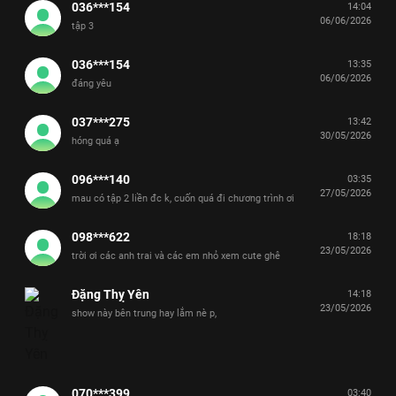
036***154
14:04
06/06/2026
tập 3
036***154
13:35
06/06/2026
đáng yêu
037***275
13:42
30/05/2026
hóng quá ạ
096***140
03:35
27/05/2026
mau có tập 2 liền đc k, cuốn quá đi chương trình ơi
098***622
18:18
23/05/2026
trời ơi các anh trai và các em nhỏ xem cute ghê
Đặng Thỵ Yên
14:18
23/05/2026
show này bên trung hay lắm nè p,
070***399
03:40