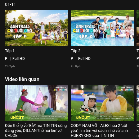
01-11
Tập 1
Tập 2
T
P
Full HD
P
Full HD
P
2h 2ph
2h 8ph
1
Video liên quan
Đến thổ lộ về 'BÍA' mà TIN TIN cũng
CODY NAM VÕ - ALEX hóa 2 'cốt
C
đáng yêu, DILLAN 'thở hơi lên' với
yêu', lịm tim với cách 'nhờ vả' anh
k
CHLOE
HURRYKNG của TIN TIN
m