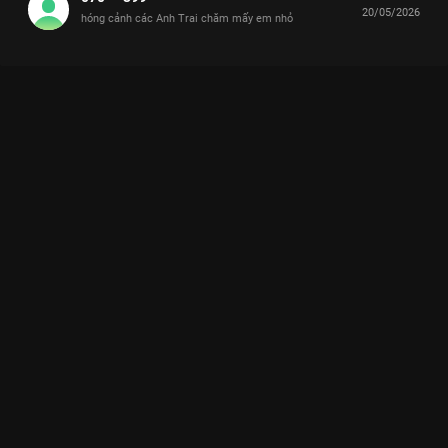
20/05/2026
hóng cảnh các Anh Trai chăm mấy em nhỏ
Xem HURRYKNG chịu thua trước năng lượng "siêu quậy" từ
CHLOE Anh Trai Và Cái Đuôi Nhỏ - 12 Tập của Việt Nam có sự
tham gia của . Thuộc thể loại: TV show