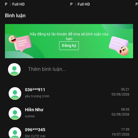
P
Full HD
P
Full HD
P
Bình luận
Hãy đăng ký tài khoản để chia sẻ bình luận của
bạn
Đăng ký
036***911
05:21
03/08/2026
yêu trương trình
Hiền Như
08:05
02/08/2026
cuttee
096***345
17:39
19/07/2026
EM CUTE VAI