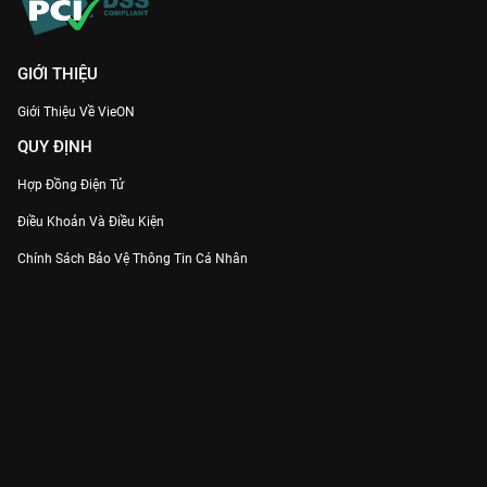
GIỚI THIỆU
Giới Thiệu Về VieON
QUY ĐỊNH
Hợp Đồng Điện Tử
Điều Khoản Và Điều Kiện
Chính Sách Bảo Vệ Thông Tin Cá Nhân
Chính Sách Bảo Vệ Người Tiêu Dùng Dễ Bị Tổn Thương
Thỏa Thuận Sử Dụng Dịch Vụ Mạng Xã Hội
THÔNG TIN
Thông Báo
Trung Tâm Hỗ Trợ
Liên Hệ