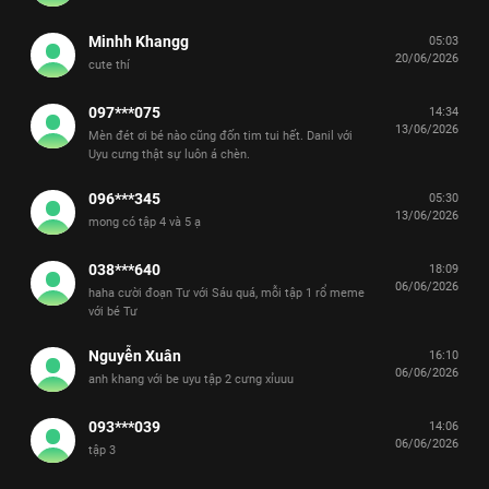
Minhh Khangg
05:03
20/06/2026
cute thí
097***075
14:34
13/06/2026
Mèn đét ơi bé nào cũng đốn tim tui hết. Danil với
Uyu cưng thật sự luôn á chèn.
096***345
05:30
13/06/2026
mong có tập 4 và 5 ạ
038***640
18:09
06/06/2026
haha cười đoạn Tư với Sáu quá, mỗi tập 1 rổ meme
với bé Tư
Nguyễn Xuân
16:10
06/06/2026
anh khang với be uyu tập 2 cưng xỉuuu
093***039
14:06
06/06/2026
tập 3