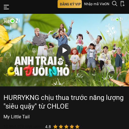
Nhập mã VieON
ĐĂNG KÝ VIP
HURRYKNG chịu thua trước năng lượng
"siêu quậy" từ CHLOE
My Little Tail
12.964.075
lượt xem
4.8