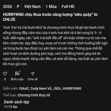
2026
P
Việt Nam
1 Mùa
Full HD
HURRYKNG chịu thua trước năng lượng "siêu quậy" từ
CHLOE
"Anh Trai Và Cái Đuôi Nhỏ" là chương trình thực tế ghi lại hành trình
sống chung đầy cảm xúc của 4 anh trai idol và 6 bé cưng từ 3– 6
tuổi. Mỗi ngày, các “anh trai bất đắc dĩ” sẽ nhận nhiệm vụ từ các mẹ
bỉm: chăm bé, dạy điều hay, xoay xở trước những tình huống bất ngờ
và từng bước tạo được sự yên tâm nơi các mẹ. Thông qua chế độ
sinh hoạt và dinh dưỡng phù hợp, anh trai đồng hành giúp bé ăn
ngon, khỏe mạnh, tăng cân đều, vệ sinh dễ dàng, mẹ thật sự yên tâm
khi trao gửi con.
17
0
Bình luận
Chia sẻ
Diễn viên:
ISAAC,
Cody Nam Võ,
JSOL,
HURRYKNG
Thể loại:
Chương trình thực tế
Danh sách tập
11/12 tập