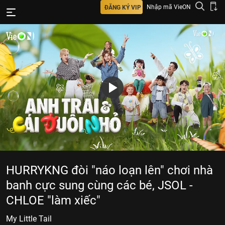
Nhập mã VieON
ĐĂNG KÝ VIP
HURRYKNG đòi "náo loạn lên" chơi nhà
banh cực sung cùng các bé, JSOL -
CHLOE "làm xiếc"
My Little Tail