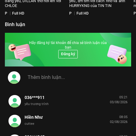
đáng yêu, DILLAN 'thở hơi lên' với
yêu', lịm tim với cách 'nhờ vả' anh
k
CHLOE
HURRYKNG của TIN TIN
m
P
Full HD
P
Full HD
P
Bình luận
Hãy đăng ký tài khoản để chia sẻ bình luận của
bạn
Đăng ký
036***911
05:21
03/08/2026
yêu trương trình
Hiền Như
08:05
02/08/2026
cuttee