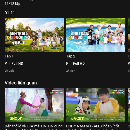
11/12 tập
01-11
Tập 1
Tập 2
T
P
Full HD
P
Full HD
P
2h 2ph
2h 8ph
1
Video liên quan
Đến thổ lộ về 'BÍA' mà TIN TIN cũng
CODY NAM VÕ - ALEX hóa 2 'cốt
C