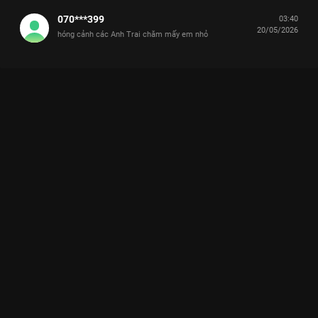
070***399
03:40
20/05/2026
hóng cảnh các Anh Trai chăm mấy em nhỏ
Xem HURRYKNG đòi "náo loạn lên" chơi nhà banh cực sung
cùng các bé, JSOL - CHLOE "làm xiếc" Anh Trai Và Cái Đuôi Nhỏ
- 12 Tập của Việt Nam có sự tham gia của . Thuộc thể loại: TV
show