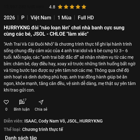
12.967.282
lượt xem
4.8
2026
P
Việt Nam
1 Mùa
Full HD
HURRYKNG đòi "náo loạn lên" chơi nhà banh cực sung
cùng các bé, JSOL - CHLOE "làm xiếc"
"Anh Trai Và Cái Đuôi Nhỏ" là chương trình thực tế ghi lại hành trình
sống chung đầy cảm xúc của 4 anh trai idol và 6 bé cưng từ 3– 6
tuổi. Mỗi ngày, các “anh trai bất đắc dĩ” sẽ nhận nhiệm vụ từ các mẹ
bỉm: chăm bé, dạy điều hay, xoay xở trước những tình huống bất ngờ
và từng bước tạo được sự yên tâm nơi các mẹ. Thông qua chế độ
sinh hoạt và dinh dưỡng phù hợp, anh trai đồng hành giúp bé ăn
ngon, khỏe mạnh, tăng cân đều, vệ sinh dễ dàng, mẹ thật sự yên tâm
khi trao gửi con.
17
0
Bình luận
Chia sẻ
Diễn viên:
ISAAC,
Cody Nam Võ,
JSOL,
HURRYKNG
Thể loại:
Chương trình thực tế
Danh sách tập