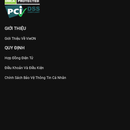
GIỚI THIỆU
Giới Thiệu Về VieON
QUY ĐỊNH
Hợp Đồng Điện Tử
Điều Khoản Và Điều Kiện
Chính Sách Bảo Vệ Thông Tin Cá Nhân
Chính Sách Bảo Vệ Người Tiêu Dùng Dễ Bị Tổn Thương
Thỏa Thuận Sử Dụng Dịch Vụ Mạng Xã Hội
THÔNG TIN
Thông Báo
Trung Tâm Hỗ Trợ