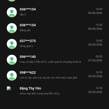
036***154
14:04
06/06/2026
tập 3
036***154
13:35
06/06/2026
đáng yêu
037***275
13:42
30/05/2026
hóng quá ạ
096***140
03:35
27/05/2026
mau có tập 2 liền đc k, cuốn quá đi chương trình ơi
098***622
18:18
23/05/2026
trời ơi các anh trai và các em nhỏ xem cute ghê
Đặng Thỵ Yên
14:18
23/05/2026
show này bên trung hay lắm nè p,