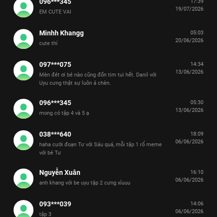
096***345
17:39
19/07/2026
EM CUTE VAI
Minhh Khangg
05:03
20/06/2026
cute thí
097***075
14:34
13/06/2026
Mèn đét ơi bé nào cũng đốn tim tui hết. Danil với
Uyu cưng thật sự luôn á chèn.
096***345
05:30
13/06/2026
mong có tập 4 và 5 ạ
038***640
18:09
06/06/2026
haha cười đoạn Tư với Sáu quá, mỗi tập 1 rổ meme
với bé Tư
Nguyễn Xuân
16:10
06/06/2026
anh khang với be uyu tập 2 cưng xỉuuu
093***039
14:06
06/06/2026
tập 3