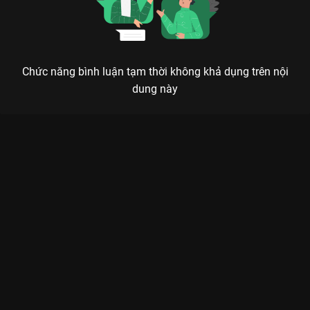
Chức năng bình luận tạm thời không khả dụng trên nội
dung này
Xem Focus Cam: Nỗi Đau Ngây Dại Anh Trai Say Hi -
HIEUTHUHAI - 1 Tập của Việt Nam có sự tham gia của . Thuộc
thể loại: TV show