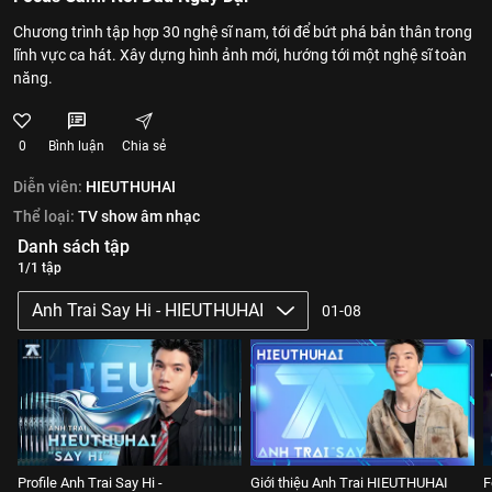
Chương trình tập hợp 30 nghệ sĩ nam, tới để bứt phá bản thân trong
lĩnh vực ca hát. Xây dựng hình ảnh mới, hướng tới một nghệ sĩ toàn
năng.
0
Bình luận
Chia sẻ
Diễn viên:
HIEUTHUHAI
Thể loại:
TV show âm nhạc
Danh sách tập
1/1 tập
Anh Trai Say Hi - HIEUTHUHAI
01-08
Profile Anh Trai Say Hi -
Giới thiệu Anh Trai HIEUTHUHAI
F