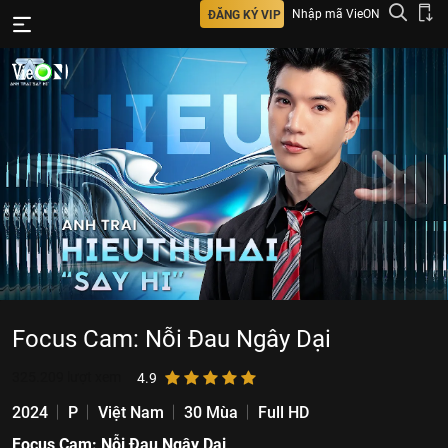
Nhập mã VieON
ĐĂNG KÝ VIP
Focus Cam: Nỗi Đau Ngây Dại
325.209
lượt xem
4.9
2024
P
Việt Nam
30 Mùa
Full HD
Focus Cam: Nỗi Đau Ngây Dại