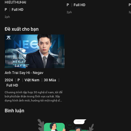
HIEUTHUHAI
P
Full HD
P
P
Full HD
2ph
3
2ph
Đề xuất cho bạn
Anh Trai Say Hi - Negav
2024
P
Việt Nam
30 Mùa
Full HD
Chương trình tập hợp 30 nghệ sĩ nam, tới để
bứt phá bản thân trong lĩnh vực ca hát. Xây
dựng hình ảnh mới, hướng tới một nghệ sĩ
toàn năng.
Bình luận