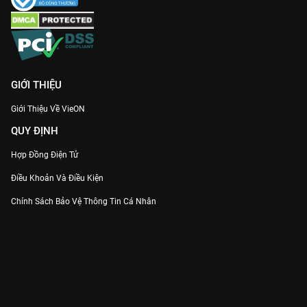
GIỚI THIỆU
Giới Thiệu Về VieON
QUY ĐỊNH
Hợp Đồng Điện Tử
Điều Khoản Và Điều Kiện
Chính Sách Bảo Vệ Thông Tin Cá Nhân
Chính Sách Bảo Vệ Người Tiêu Dùng Dễ Bị Tổn Thương
Thỏa Thuận Sử Dụng Dịch Vụ Mạng Xã Hội
THÔNG TIN
Thông Báo