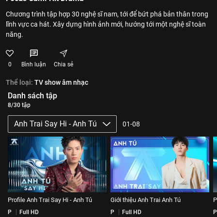
Chương trình tập hợp 30 nghệ sĩ nam, tới để bứt phá bản thân trong
lĩnh vực ca hát. Xây dựng hình ảnh mới, hướng tới một nghệ sĩ toàn
năng.
0
Bình luận
Chia sẻ
Thể loại:
TV show âm nhạc
Danh sách tập
8/30 tập
Anh Trai Say Hi - Anh Tú
01-08
Profile Anh Trai Say Hi - Anh Tú
Giới thiệu Anh Trai Anh Tú
P
P
Full HD
P
Full HD
P