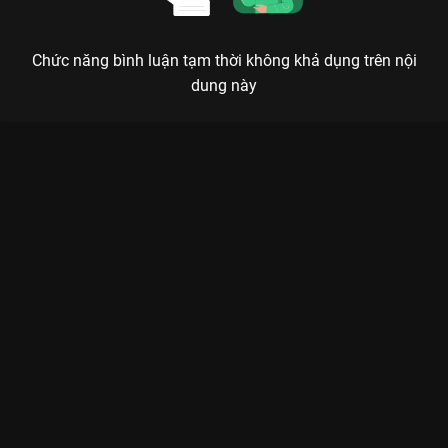
Chức năng bình luận tạm thời không khả dụng trên nội
dung này
Xem Focus Cam: Hít Drama Anh Trai Say Hi - Anh Tú - 30 Tập
của Việt Nam có sự tham gia của . Thuộc thể loại: TV show