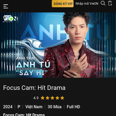
Nhập mã VieON
ĐĂNG KÝ VIP
Focus Cam: Hít Drama
74.981
lượt xem
4.9
2024
P
Việt Nam
30 Mùa
Full HD
Focus Cam: Hít Drama