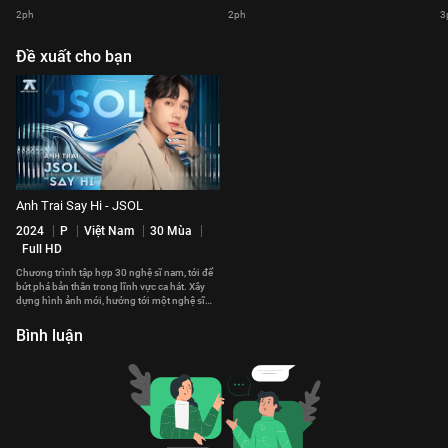
2ph
2ph
3
Đề xuất cho bạn
Anh Trai Say Hi - JSOL
2024
P
Việt Nam
30 Mùa
Full HD
Chương trình tập hợp 30 nghệ sĩ nam, tới để
bứt phá bản thân trong lĩnh vực ca hát. Xây
dựng hình ảnh mới, hướng tới một nghệ sĩ
toàn năng.
Bình luận