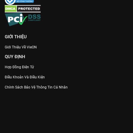
GIỚI THIỆU
Giới Thiệu Về VieON
QUY ĐỊNH
Hợp Đồng Điện Tử
Điều Khoản Và Điều Kiện
Chính Sách Bảo Vệ Thông Tin Cá Nhân
Chính Sách Bảo Vệ Người Tiêu Dùng Dễ Bị Tổn Thương
Thỏa Thuận Sử Dụng Dịch Vụ Mạng Xã Hội
THÔNG TIN
Thông Báo