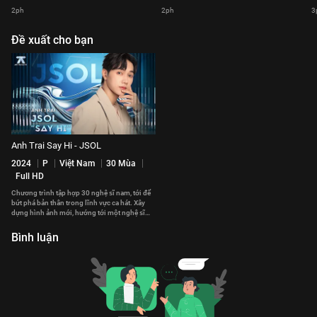
2ph
2ph
3
Đề xuất cho bạn
Anh Trai Say Hi - JSOL
2024
P
Việt Nam
30 Mùa
Full HD
Chương trình tập hợp 30 nghệ sĩ nam, tới để
bứt phá bản thân trong lĩnh vực ca hát. Xây
dựng hình ảnh mới, hướng tới một nghệ sĩ
toàn năng.
Bình luận