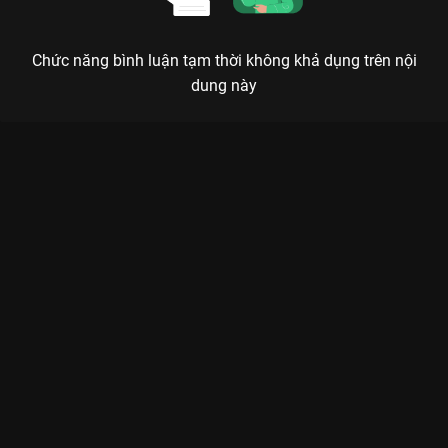
Chức năng bình luận tạm thời không khả dụng trên nội
dung này
Xem Focus Cam: Bao Lời Con Chưa Nói Anh Trai Say Hi - Anh
Tú - 30 Tập của Việt Nam có sự tham gia của . Thuộc thể loại:
TV show