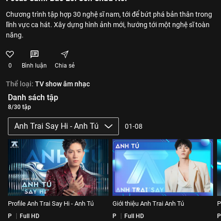
Chương trình tập hợp 30 nghệ sĩ nam, tới để bứt phá bản thân trong
lĩnh vực ca hát. Xây dựng hình ảnh mới, hướng tới một nghệ sĩ toàn
năng.
0
Bình luận
Chia sẻ
Thể loại:
TV show âm nhạc
Danh sách tập
8/30 tập
Anh Trai Say Hi - Anh Tú
01-08
Profile Anh Trai Say Hi - Anh Tú
Giới thiệu Anh Trai Anh Tú
P
P
Full HD
P
Full HD
P