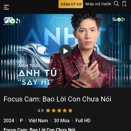
Nhập mã VieON
ĐĂNG KÝ VIP
Focus Cam: Bao Lời Con Chưa Nói
74.968
lượt xem
4.9
2024
P
Việt Nam
30 Mùa
Full HD
Focus Cam: Bao Lời Con Chưa Nói