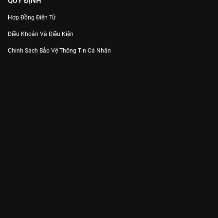
QUY ĐỊNH
Hợp Đồng Điện Tử
Điều Khoản Và Điều Kiện
Chính Sách Bảo Vệ Thông Tin Cá Nhân
Chính Sách Bảo Vệ Người Tiêu Dùng Dễ Bị Tổn Thương
Thỏa Thuận Sử Dụng Dịch Vụ Mạng Xã Hội
THÔNG TIN
Thông Báo
Trung Tâm Hỗ Trợ
Liên Hệ
Góp Ý
Công ty Cổ phần VieON - Địa chỉ: Tầng 5, 222 Pasteur, Phường Xuân Hòa,
Thành phố Hồ Chí Minh