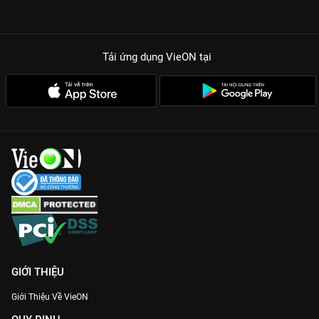
Vibe Gen Z chính hiệu:
Từ âm nhạc, thời trang đến cách giao
tiếp, tất cả đều toát lên sự trẻ trung và dẫn đầu xu hướng.
Host tlinh cực cuốn:
Sự lôi cuốn của tlinh không chỉ nằm ở âm
Tải ứng dụng VieON
tại
nhạc mà còn ở cách cô nàng kết nối các cặp đôi một cách tự
nhiên.
Cảm xúc thực tế:
Những cuộc trò chuyện không kịch bản,
những phản ứng hóa học thật sự giữa các khách mời.
Yêu không cần chờ đợi! Hãy cùng
tlinh
và dàn khách mời siêu
mlem tại
We Match
trên
VieON
để xem ai sẽ là người chiến
thắng trong trò chơi tình ái này nhé!
GIỚI THIỆU
Giới Thiệu Về VieON