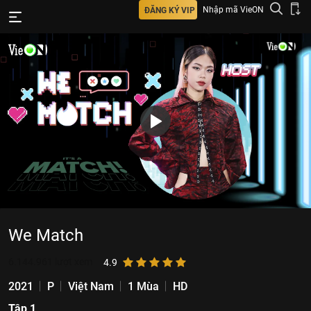
Nhập mã VieON
ĐĂNG KÝ VIP
We Match
6.144.961
lượt xem
4.9
2021
P
Việt Nam
1 Mùa
HD
Tập 1