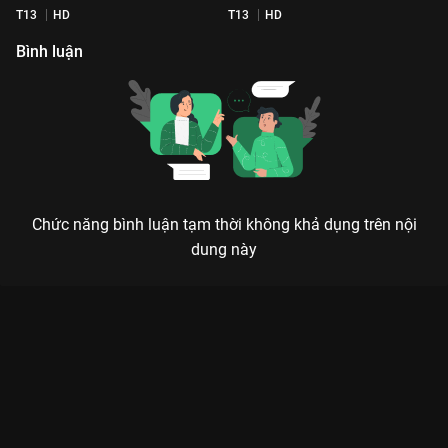
T13
HD
T13
HD
Bình luận
Chức năng bình luận tạm thời không khả dụng trên nội
dung này
Xem Recap Rehearsal Vietnam Next-Gen Fashion ERA1
Vietnam Next-Gen Fashion Show ERA1 - 4 Tập của Việt Nam có
sự tham gia của Á Hậu Mook Karnruethai Tassabut, Hoa Hậu
Ketut Permata Juliastrid, Hoàng Rob, Hoa Hậu Bùi Xuân Hạnh,
Thảo Trang. Thuộc thể loại: Event