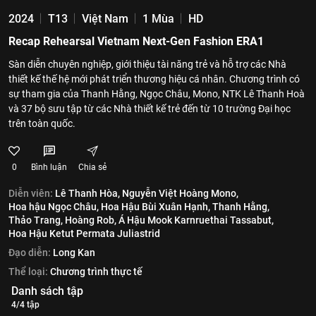
2024
T13
Việt Nam
1 Mùa
HD
Recap Rehearsal Vietnam Next-Gen Fashion ERA1
Sàn diễn chuyên nghiệp, giới thiệu tài năng trẻ và hỗ trợ các Nhà
thiết kế thế hệ mới phát triển thương hiệu cá nhân. Chương trình có
sự tham gia của Thanh Hằng, Ngọc Châu, Mono, NTK Lê Thanh Hoà
và 37 bộ sưu tập từ các Nhà thiết kế trẻ đến từ 10 trường Đại học
trên toàn quốc.
0
Bình luận
Chia sẻ
Diễn viên:
Lê Thanh Hòa,
Nguyễn Việt Hoàng Mono,
Hoa hậu Ngọc Châu,
Hoa Hậu Bùi Xuân Hạnh,
Thanh Hằng,
Thảo Trang,
Hoàng Rob,
Á Hậu Mook Karnruethai Tassabut,
Hoa Hậu Ketut Permata Juliastrid
Đạo diễn:
Long Kan
Thể loại:
Chương trình thực tế
Danh sách tập
4/4 tập