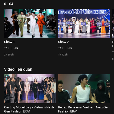
01-04
Show 1
Show 2
H
F
T13
HD
T13
HD
T
2h 20ph
1h 42ph
5
Video liên quan
Casting Model Day - Vietnam Next-
Recap Rehearsal Vietnam Next-Gen
Gen Fashion ERA1
Fashion ERA1