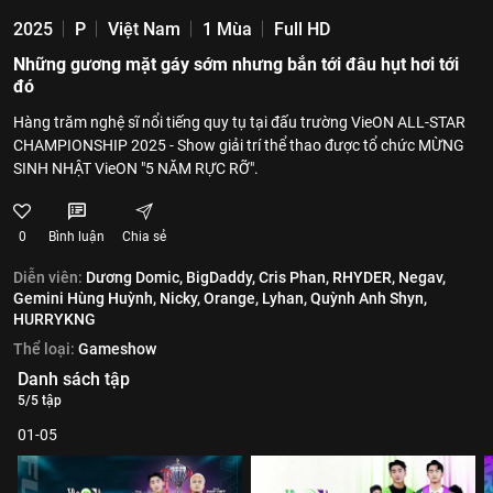
2025
P
Việt Nam
1 Mùa
Full HD
Những gương mặt gáy sớm nhưng bắn tới đâu hụt hơi tới
đó
Hàng trăm nghệ sĩ nổi tiếng quy tụ tại đấu trường VieON ALL-STAR
CHAMPIONSHIP 2025 - Show giải trí thể thao được tổ chức MỪNG
SINH NHẬT VieON "5 NĂM RỰC RỠ".
0
Bình luận
Chia sẻ
Diễn viên:
Dương Domic,
BigDaddy,
Cris Phan,
RHYDER,
Negav,
Gemini Hùng Huỳnh,
Nicky,
Orange,
Lyhan,
Quỳnh Anh Shyn,
HURRYKNG
Thể loại:
Gameshow
Danh sách tập
5/5 tập
01-05