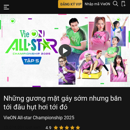
Nhập mã VieON
ĐĂNG KÝ VIP
Những gương mặt gáy sớm nhưng bắn
tới đâu hụt hơi tới đó
VieON All-star Championship 2025
13.074.001
lượt xem
4.9