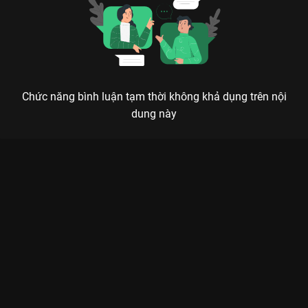
Chức năng bình luận tạm thời không khả dụng trên nội
dung này
Xem Những gương mặt gáy sớm nhưng bắn tới đâu hụt hơi tới
đó VieON All-star Championship 2025 - 5 Tập của Việt Nam có
sự tham gia của . Thuộc thể loại: TV show