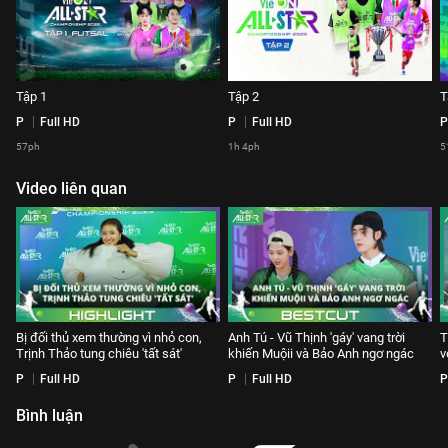
Tập 1
Tập 2
T
P
Full HD
P
Full HD
P
57ph
1h 4ph
5
Video liên quan
Bị đối thủ xem thường vì nhỏ con,
Anh Tú - Vũ Thịnh 'gáy' vang trời
T
Trịnh Thảo tung chiêu 'tất sát'
khiến Muộii và Bảo Anh ngơ ngác
v
P
Full HD
P
Full HD
P
Bình luận