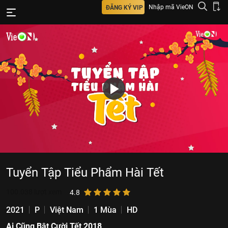
Nhập mã VieON
ĐĂNG KÝ VIP
Tuyển Tập Tiểu Phẩm Hài Tết
100.038
lượt xem
4.8
2021
P
Việt Nam
1 Mùa
HD
Ai Cũng Bật Cười Tết 2018