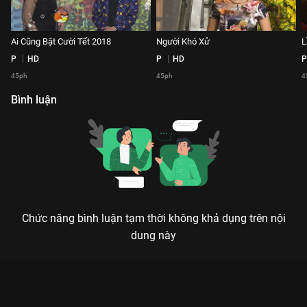
Ai Cũng Bật Cười Tết 2018
Người Khó Xử
L
P
HD
P
HD
P
45ph
45ph
4
Bình luận
Chức năng bình luận tạm thời không khả dụng trên nội
dung này
TUYỂN TẬP TIỂU PHẨM HÀI TẾT - GÓI TRỌN TIẾNG CƯỜI CHO
MỌI NHÀ
Nơi tinh hoa hài hước Việt hội tụ, mang xuân về rộn rã qua từng thước phim.