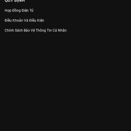
QUY ĐỊNH
Hợp Đồng Điện Tử
Điều Khoản Và Điều Kiện
Chính Sách Bảo Vệ Thông Tin Cá Nhân
Chính Sách Bảo Vệ Người Tiêu Dùng Dễ Bị Tổn Thương
Thỏa Thuận Sử Dụng Dịch Vụ Mạng Xã Hội
THÔNG TIN
Thông Báo
Trung Tâm Hỗ Trợ
Liên Hệ
Góp Ý
Công ty Cổ phần VieON - Địa chỉ: Tầng 5, 222 Pasteur, Phường Xuân Hòa,
Thành phố Hồ Chí Minh