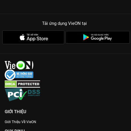
Nội dung phong phú:
38 tập phim với 38 câu chuyện khác
nhau, phản ánh chân thực và hài hước đời sống văn hóa Việt
dịp Tết.
Tải ứng dụng VieON
tại
Chất lượng Full HD:
Trải nghiệm xem phim sắc nét, âm thanh
sống động như đang ngồi tại sân khấu kịch.
Hãy để
Tuyển Tập Tiểu Phẩm Hài Tết
làm ấm thêm không khí
gia đình bạn trong những ngày đầu năm mới. Xem trọn bộ
không quảng cáo ngay trên
VieON
.
GIỚI THIỆU
Giới Thiệu Về VieON