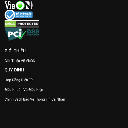
Đừng bỏ lỡ những khoảnh khắc thăng hoa và đầy cảm hứng
này. Thưởng thức ngay
TRẺ Concert 2024
bản đẹp Full HD, độc
quyền trên ứng dụng và website
VieON
để cùng sống lại những
giây phút thanh xuân rực rỡ nhất.
GIỚI THIỆU
Giới Thiệu Về VieON
QUY ĐỊNH
Hợp Đồng Điện Tử
Điều Khoản Và Điều Kiện
Chính Sách Bảo Vệ Thông Tin Cá Nhân
Chính Sách Bảo Vệ Người Tiêu Dùng Dễ Bị Tổn Thương
Thỏa Thuận Sử Dụng Dịch Vụ Mạng Xã Hội