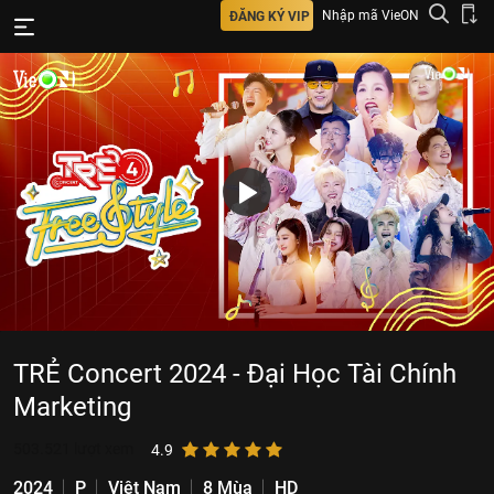
Nhập mã VieON
ĐĂNG KÝ VIP
TRẺ Concert 2024 - Đại Học Tài Chính
Marketing
503.521
lượt xem
4.9
2024
P
Việt Nam
8 Mùa
HD