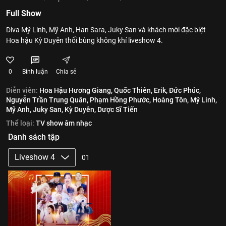
Full Show
Diva Mỹ Linh, Mỹ Anh, Han Sara, Juky San và khách mời đặc biệt
Hoa hậu Kỳ Duyên thổi bùng không khí liveshow 4.
0
Bình luận
Chia sẻ
Diễn viên:
Hoa Hậu Hương Giang,
Quốc Thiên,
Erik,
Đức Phúc,
Nguyễn Trần Trung Quân,
Phạm Hồng Phước,
Hoàng Tôn,
Mỹ Linh,
Mỹ Anh,
Juky San,
Kỳ Duyên,
Dược Sĩ Tiến
Thể loại:
TV show âm nhạc
Danh sách tập
Liveshow 4
01