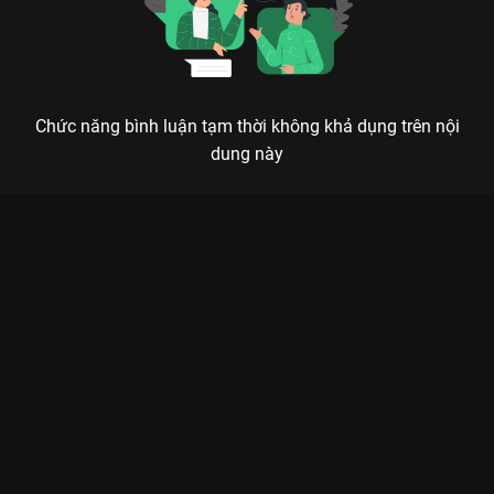
Chức năng bình luận tạm thời không khả dụng trên nội
dung này
TRẺ CONCERT 2024 - KHI SỨC TRẺ HÒA QUYỆN CÙNG THANH
ÂM ĐỈNH CAO
Sân khấu bùng nổ, giọng hát lay động – một bữa tiệc âm nhạc không thể bỏ lỡ dành
cho giới trẻ.
TRẺ Concert 2024 - Đại Học Tài Chính Marketing
không chỉ
đơn thuần là một buổi biểu diễn âm nhạc sinh viên, mà đã thực
sự trở thành một cơn địa chấn nghệ thuật tại Liveshow 4. Đây
là nơi những tâm hồn trẻ khát khao khẳng định mình được hòa
chung nhịp đập với những thần tượng hàng đầu, tạo nên một
không gian âm nhạc tràn đầy năng lượng và cảm xúc mãnh
liệt.