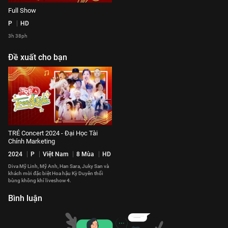
Full Show
P
HD
3h 38ph
Đề xuất cho bạn
TRẺ Concert 2024 - Đại Học Tài
Chính Marketing
2024
P
Việt Nam
8 Mùa
HD
Diva Mỹ Linh, Mỹ Anh, Han Sara, Juky San và
khách mời đặc biệt Hoa hậu Kỳ Duyên thổi
bùng không khí liveshow 4.
Bình luận