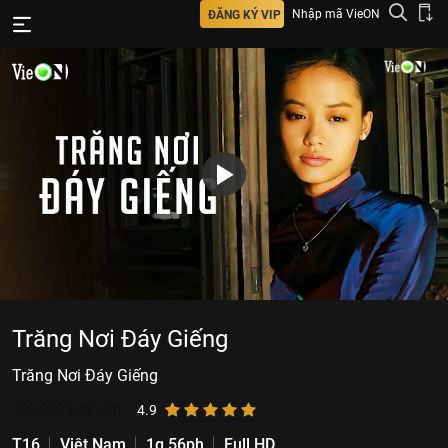
Nhập mã VieON
ĐĂNG KÝ VIP
Trăng Nơi Đáy Giếng
Trăng Nơi Đáy Giếng
329.050
lượt xem
4.9
T16
Việt Nam
1g 56ph
Full HD