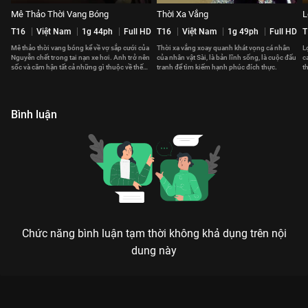
Mê Thảo Thời Vang Bóng
Thời Xa Vắng
L
T16
Việt Nam
1g 44ph
Full HD
T16
Việt Nam
1g 49ph
Full HD
T
Mê thảo thời vang bóng kể về vợ sắp cưới của
Thời xa vắng xoay quanh khát vọng cá nhân
L
Nguyễn chết trong tai nạn xe hơi. Anh trở nên
của nhân vật Sài, là bản lĩnh sống, là cuộc đấu
c
sốc và căm hận tất cả những gì thuộc về thế
tranh để tìm kiếm hạnh phúc đích thực.
t
giới văn minh.
b
Bình luận
Chức năng bình luận tạm thời không khả dụng trên nội
dung này
Xem Trăng Nơi Đáy Giếng của Việt Nam có sự tham gia của
Hồng Ánh. Thuộc thể loại: Phim lẻ