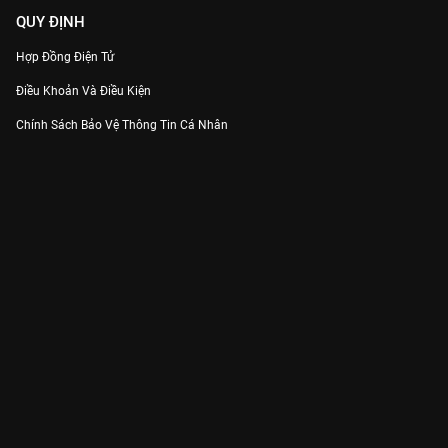
QUY ĐỊNH
Hợp Đồng Điện Tử
Điều Khoản Và Điều Kiện
Chính Sách Bảo Vệ Thông Tin Cá Nhân
Chính Sách Bảo Vệ Người Tiêu Dùng Dễ Bị Tổn Thương
Thỏa Thuận Sử Dụng Dịch Vụ Mạng Xã Hội
THÔNG TIN
Thông Báo
Trung Tâm Hỗ Trợ
Liên Hệ
Góp Ý
Công ty Cổ phần VieON - Địa chỉ: Tầng 5, 222 Pasteur, Phường Xuân Hòa,