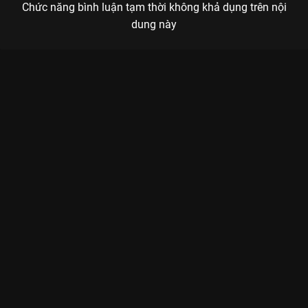
Chức năng bình luận tạm thời không khả dụng trên nội
dung này
Xem Trầm Trồ Quy Mô Hợp Luyện Lần 2 Diễu Binh Đại Lễ Quốc
Khánh của Việt Nam có sự tham gia của . Thuộc thể loại: Tin
tức