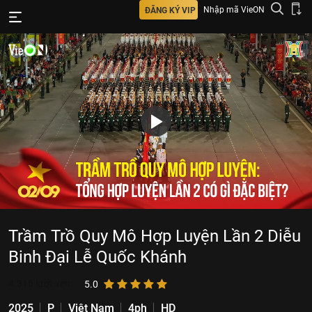
Nhập mã VieON
ĐĂNG KÝ VIP
Trầm Trồ Quy Mô Hợp Luyện Lần 2 Diễu
Binh Đại Lễ Quốc Khánh
4.316
lượt xem
5.0
2025
P
Việt Nam
4ph
HD