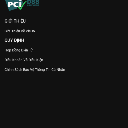
GIỚI THIỆU
Giới Thiệu Về VieON
QUY ĐỊNH
Hợp Đồng Điện Tử
Điều Khoản Và Điều Kiện
Chính Sách Bảo Vệ Thông Tin Cá Nhân
Chính Sách Bảo Vệ Người Tiêu Dùng Dễ Bị Tổn Thương
Thỏa Thuận Sử Dụng Dịch Vụ Mạng Xã Hội
THÔNG TIN
Thông Báo
Trung Tâm Hỗ Trợ
Liên Hệ