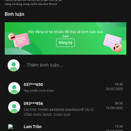
cứng và cùng song ca hit của chú Viruss
Bình luận
Hãy đăng ký tài khoản để chia sẻ bình luận của
bạn
Đăng ký
037***650
05:45
20/07/2023
Hay khiến mình khóc
093***956
06:56
15/09/2022
CÁI ÔNG THÀNH &#34;NHẸ DẠ&#34;GHÊ CÁI GÌ
CŨNG KHÓC ĐƯỢC. CƯNG QUÁ
Lam Trần
13:30