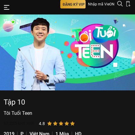
Nhập mã VieON
ĐĂNG KÝ VIP
Tập 10
Tôi Tuổi Teen
67.225
lượt xem
4.8
2019
P
Việt Nam
1 Mùa
HD