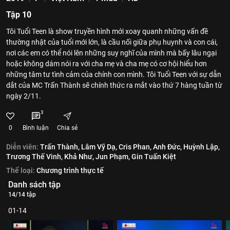
Tập 10
Tôi Tuổi Teen là show truyền hình mới xoay quanh những vấn đề
thường nhật của tuổi mới lớn, là cầu nối giữa phụ huynh và con cái,
nơi các em có thể nói lên những suy nghĩ của mình mà bấy lâu ngại
hoặc không dám nói ra với cha mẹ và cha mẹ có cơ hội hiểu hơn
những tâm tư tình cảm của chính con mình. Tôi Tuổi Teen với sự dẫn
dắt của MC Trấn Thành sẽ chính thức ra mắt vào thứ 7 hàng tuần từ
ngày 2/11.
3
0
Bình luận
Chia sẻ
Diễn viên:
Trấn Thành,
Lâm Vỹ Dạ,
Cris Phan,
Anh Đức,
Huỳnh Lập,
Trương Thế Vinh,
Khả Như,
Jun Phạm,
Gin Tuấn Kiệt
Thể loại:
Chương trình thực tế
Danh sách tập
14/14 tập
01-14