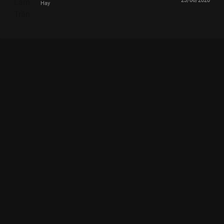
23/06/2020
Hay
Xem Tập 10 Tôi Tuổi Teen - 14 Tập của Việt Nam có sự tham
gia của . Thuộc thể loại: TV show