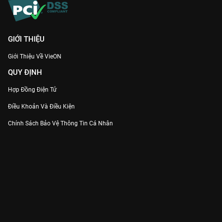
GIỚI THIỆU
Giới Thiệu Về VieON
QUY ĐỊNH
Hợp Đồng Điện Tử
Điều Khoản Và Điều Kiện
Chính Sách Bảo Vệ Thông Tin Cá Nhân
Chính Sách Bảo Vệ Người Tiêu Dùng Dễ Bị Tổn Thương
Thỏa Thuận Sử Dụng Dịch Vụ Mạng Xã Hội
THÔNG TIN
Thông Báo
Trung Tâm Hỗ Trợ