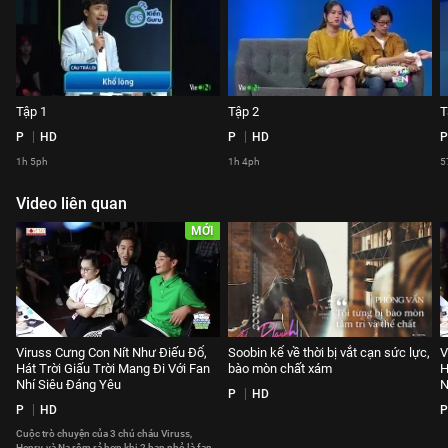
Tập 1
Tập 2
T
P
HD
P
HD
P
1h 5ph
1h 4ph
5
Video liên quan
MỚI
Viruss Cưng Con Nít Như Điếu Đổ,
Soobin kể về thời bị vắt cạn sức lực,
V
Hát Trời Giấu Trời Mang Đi Với Fan
bào mòn chất xám
H
Nhí Siêu Đáng Yêu
N
P
HD
P
HD
P
Cuộc trò chuyện của 3 chú cháu Viruss,
Henry, và Na rôm rả hơn khi 2 bạn nhỏ là fan