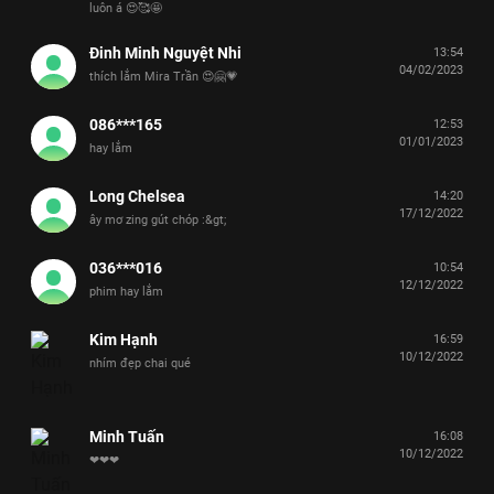
luôn á 😍🥰🤩
Đinh Minh Nguyệt Nhi
13:54
04/02/2023
thích lắm Mira Trần 😍🤗💗
086***165
12:53
01/01/2023
hay lắm
Long Chelsea
14:20
17/12/2022
ây mơ zing gút chóp :&gt;
036***016
10:54
12/12/2022
phim hay lắm
Kim Hạnh
16:59
10/12/2022
nhím đẹp chai qué
Minh Tuấn
16:08
10/12/2022
❤❤❤