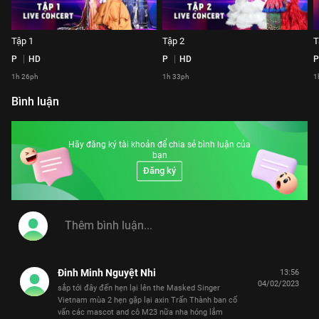
Tập 1
Tập 2
T
P
HD
P
HD
P
1h 26ph
1h 33ph
1
Bình luận
Hãy đăng ký tài khoản để chia sẻ bình luận của
bạn
Đăng ký
Đinh Minh Nguyệt Nhi
13:56
04/02/2023
sắp tới đây đến hẹn lại lên the Masked Singer
Vietnam mùa 2 hẹn gặp lại axin Trấn Thành ban cố
vấn các mascot and cô M23 nữa nha hóng lắm