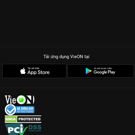
mặt nạ trong tiếng hò reo của hàng vạn khán giả chắc chắn là
thước phim quý giá nhất mà bất kỳ fan âm nhạc nào cũng
không nên bỏ lỡ.
Chất lượng âm thanh đỉnh cao:
Ban nhạc Hoài Sa cùng dàn
âm thanh tiêu chuẩn quốc tế mang đến trải nghiệm như đang
ngồi tại sân vận động.
Dàn sao hội tụ:
Sự góp mặt của những giọng ca thực lực bậc
Tải ứng dụng VieON
tại
nhất Vbiz hiện nay như Ngọc Mai, Trần Thu Hà, Tóc Tiên...
Cảm xúc vỡ òa:
Những màn lộ diện bất ngờ và những chia sẻ
đầy tâm huyết của nghệ sĩ sau lớp mặt nạ.
Hãy cùng hồi tưởng lại những giây phút thăng hoa và đẳng cấp
nhất của âm nhạc Việt. Truy cập
VieON
ngay để xem lại
The
Masked Singer Vietnam All-Star Concert 2022
bản đẹp nhất,
âm thanh sống động nhất nhé!