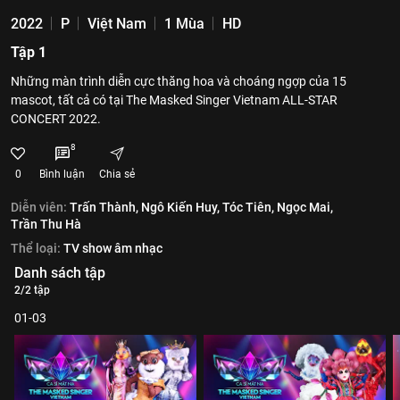
2022
P
Việt Nam
1 Mùa
HD
Tập 1
Những màn trình diễn cực thăng hoa và choáng ngợp của 15
mascot, tất cả có tại The Masked Singer Vietnam ALL-STAR
CONCERT 2022.
8
0
Bình luận
Chia sẻ
Diễn viên:
Trấn Thành,
Ngô Kiến Huy,
Tóc Tiên,
Ngọc Mai,
Trần Thu Hà
Thể loại:
TV show âm nhạc
Danh sách tập
2/2 tập
01-03