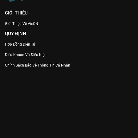
GIỚI THIỆU
Giới Thiệu Về VieON
QUY ĐỊNH
Hợp Đồng Điện Tử
Điều Khoản Và Điều Kiện
Chính Sách Bảo Vệ Thông Tin Cá Nhân
Chính Sách Bảo Vệ Người Tiêu Dùng Dễ Bị Tổn Thương
Thỏa Thuận Sử Dụng Dịch Vụ Mạng Xã Hội
THÔNG TIN
Thông Báo
Trung Tâm Hỗ Trợ
Liên Hệ