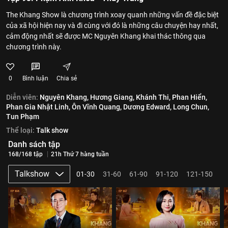
The Khang Show là chương trình xoay quanh những vấn đề đặc biệt
của xã hội hiện nay và đi cùng với đó là những câu chuyện hay nhất,
cảm động nhất sẽ được MC Nguyên Khang khai thác thông qua
chương trình này.
0
Bình luận
Chia sẻ
Diễn viên:
Nguyên Khang,
Hương Giang,
Khánh Thi,
Phan Hiển,
Phan Gia Nhật Linh,
Ôn Vĩnh Quang,
Dương Edward,
Long Chun,
Tun Phạm
Thể loại:
Talk show
Danh sách tập
168/168 tập
21h Thứ 7 hàng tuần
Talkshow
01-30
31-60
61-90
91-120
121-150
1