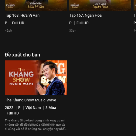
Tập 168. Hứa Vĩ Văn
Tập 167. Ngân Hòa
T
P
Full HD
P
Full HD
P
42ph
33ph
4
Đề xuất cho bạn
The Khang Show Music Wave
2022
P
Việt Nam
3 Mùa
Full HD
The Khang Show là chương trình xoay quanh
những vấn đề đặc biệt của xã hội hiện nay và
đi cùng với đó là những câu chuyện hay nhất,
cảm động nhất sẽ được MC Nguyên Khang