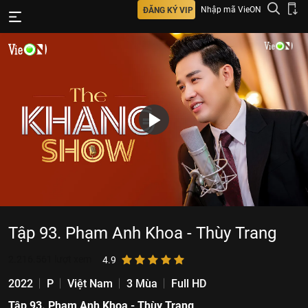
Nhập mã VieON
ĐĂNG KÝ VIP
Tập 93. Phạm Anh Khoa - Thùy Trang
2.216.561
lượt xem
4.9
2022
P
Việt Nam
3 Mùa
Full HD
Tập 93. Phạm Anh Khoa - Thùy Trang