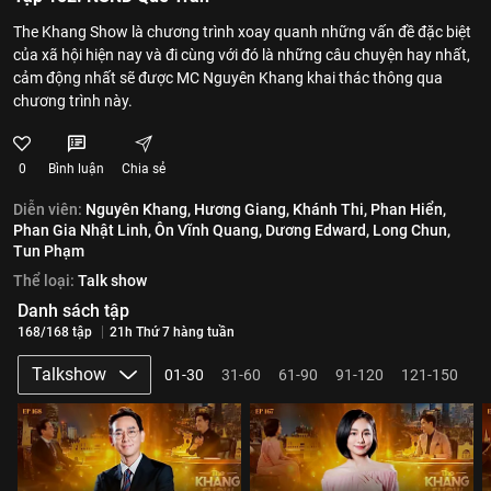
The Khang Show là chương trình xoay quanh những vấn đề đặc biệt
của xã hội hiện nay và đi cùng với đó là những câu chuyện hay nhất,
cảm động nhất sẽ được MC Nguyên Khang khai thác thông qua
chương trình này.
0
Bình luận
Chia sẻ
Diễn viên:
Nguyên Khang,
Hương Giang,
Khánh Thi,
Phan Hiển,
Phan Gia Nhật Linh,
Ôn Vĩnh Quang,
Dương Edward,
Long Chun,
Tun Phạm
Thể loại:
Talk show
Danh sách tập
168/168 tập
21h Thứ 7 hàng tuần
Talkshow
01-30
31-60
61-90
91-120
121-150
1