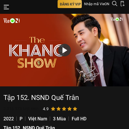
Nhập mã VieON
ĐĂNG KÝ VIP
Tập 152. NSND Quế Trân
2.216.573
lượt xem
4.9
2022
P
Việt Nam
3 Mùa
Full HD
Tập 152. NSND Quế Trân