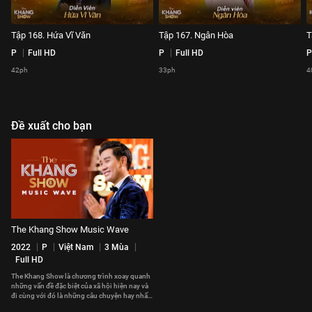
Tập 168. Hứa Vĩ Văn
Tập 167. Ngân Hòa
T
P
Full HD
P
Full HD
P
42ph
33ph
4
Đề xuất cho bạn
The Khang Show Music Wave
2022
P
Việt Nam
3 Mùa
Full HD
The Khang Show là chương trình xoay quanh
những vấn đề đặc biệt của xã hội hiện nay và
đi cùng với đó là những câu chuyện hay nhất,
cảm động nhất sẽ được MC Nguyên Khang