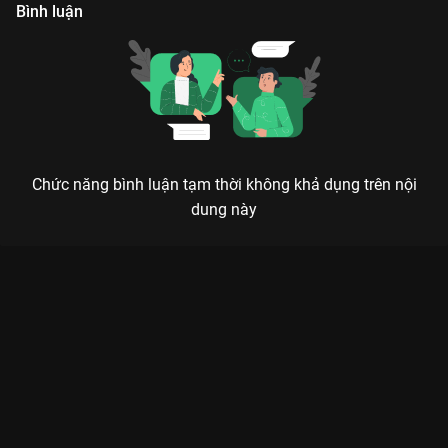
khai thác thông qua chương trình này.
Bình luận
Chức năng bình luận tạm thời không khả dụng trên nội
dung này
Xem Tập 152. NSND Quế Trân The Khang Show Talkshow -
151 Tập của Việt Nam có sự tham gia của . Thuộc thể loại: TV
show