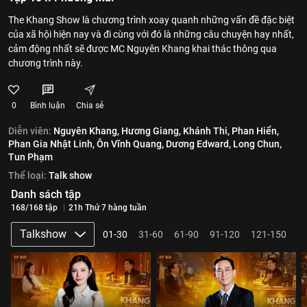
The Khang Show là chương trình xoay quanh những vấn đề đặc biệt
của xã hội hiện nay và đi cùng với đó là những câu chuyện hay nhất,
cảm động nhất sẽ được MC Nguyên Khang khai thác thông qua
chương trình này.
0
Bình luận
Chia sẻ
Diễn viên:
Nguyên Khang,
Hương Giang,
Khánh Thi,
Phan Hiển,
Phan Gia Nhật Linh,
Ôn Vĩnh Quang,
Dương Edward,
Long Chun,
Tun Phạm
Thể loại:
Talk show
Danh sách tập
168/168 tập
21h Thứ 7 hàng tuần
Talkshow
01-30
31-60
61-90
91-120
121-150
1