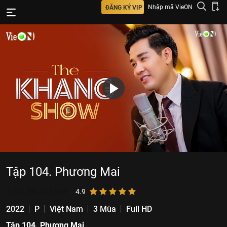
Nhập mã VieON
ĐĂNG KÝ VIP
Tập 104. Phương Mai
2.216.986
lượt xem
4.9
2022
P
Việt Nam
3 Mùa
Full HD
Tập 104. Phương Mai