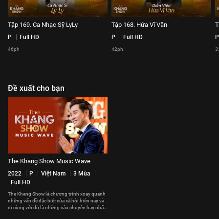
Tập 169. Ca Nhạc Sỹ LyLy
Tập 168. Hứa Vĩ Văn
T
P
Full HD
P
Full HD
P
46ph
42ph
3
Đề xuất cho bạn
The Khang Show Music Wave
2022
P
Việt Nam
3 Mùa
Full HD
The Khang Show là chương trình xoay quanh
những vấn đề đặc biệt của xã hội hiện nay và
đi cùng với đó là những câu chuyện hay nhất,
cảm động nhất sẽ được MC Nguyên Khang