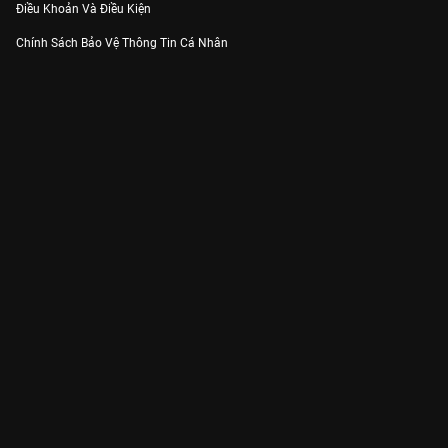
Điều Khoản Và Điều Kiện
Chính Sách Bảo Vệ Thông Tin Cá Nhân
Chính Sách Bảo Vệ Người Tiêu Dùng Dễ Bị Tổn Thương
Thỏa Thuận Sử Dụng Dịch Vụ Mạng Xã Hội
THÔNG TIN
Thông Báo
Trung Tâm Hỗ Trợ
Liên Hệ
Góp Ý
Công ty Cổ phần VieON - Địa chỉ: Tầng 5, 222 Pasteur, Phường Xuân Hòa,
Thành phố Hồ Chí Minh
Email:
support@vieon.vn
| Hotline:
1800.599.920
(miễn phí)
Giấy phép Cung cấp Dịch vụ Phát thanh, Truyền hình trả tiền số 247/GP-
BTTTT cấp ngày 21/07/2023