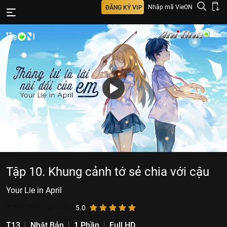
Nhập mã VieON
ĐĂNG KÝ VIP
Tập 10. Khung cảnh tớ sẻ chia với cậu
Your Lie in April
3.802.368
lượt xem
5.0
T13
Nhật Bản
1 Phần
Full HD