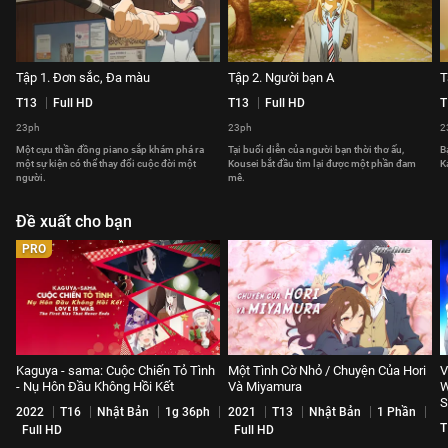
Tập 1. Đơn sắc, Đa màu
Tập 2. Người bạn A
T
T13
Full HD
T13
Full HD
T
23ph
23ph
2
Một cựu thần đồng piano sắp khám phá ra
Tại buổi diễn của người bạn thời thơ ấu,
B
một sự kiện có thể thay đổi cuộc đời một
Kousei bắt đầu tìm lại được một phần đam
K
người.
mê.
Đề xuất cho bạn
PRO
Kaguya - sama: Cuộc Chiến Tỏ Tình
Một Tình Cờ Nhỏ / Chuyện Của Hori
V
- Nụ Hôn Đầu Không Hồi Kết
Và Miyamura
W
S
2022
T16
Nhật Bản
1g 36ph
2021
T13
Nhật Bản
1 Phần
T
Full HD
Full HD