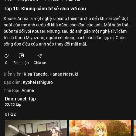
Tập 10. Khung cảnh tớ sẻ chia với cậu
Kousei Arima là một nghệ sĩ piano thiên tài cho đến khi cái chết đột
ngột của mẹ anh cướp đi khả năng chơi đàn của anh. Mỗi ngày thật
buồn tẻ đối với Kousei. Nhưng, sau đó anh gặp một nghệ sĩ vĩ cầm
tên là Kaori Miyazono, người có phong cách chơi đàn lập dị. Cuộc
sống đơn điệu của anh sắp thay đổi mãi mãi.
0
Bình luận
Chia sẻ
Diễn viên:
Risa Taneda,
Hanae Natsuki
Đạo diễn:
Kyohei Ishiguro
Thể loại:
Anime
Danh sách tập
22/22 tập
01-22