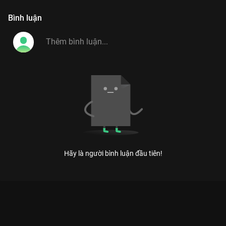
Bình luận
Hãy là người bình luận đầu tiên!
Xem Thần đồng ngôn ngữ Khả Như bắn tiếng Anh khiến
Trường Giang hú hồn của Việt Nam có sự tham gia của Khả
Như, Trường Giang. Thuộc thể loại: TV show