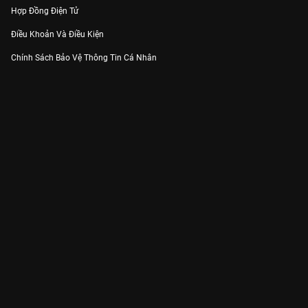
Hợp Đồng Điện Tử
Điều Khoản Và Điều Kiện
Chính Sách Bảo Vệ Thông Tin Cá Nhân
Chính Sách Bảo Vệ Người Tiêu Dùng Dễ Bị Tổn Thương
Thỏa Thuận Sử Dụng Dịch Vụ Mạng Xã Hội
THÔNG TIN
Thông Báo
Trung Tâm Hỗ Trợ
Liên Hệ
Góp Ý
Công ty Cổ phần VieON - Địa chỉ: Tầng 5, 222 Pasteur, Phường Xuân Hòa,
Thành phố Hồ Chí Minh
Email:
support@vieon.vn
| Hotline:
1800.599.920
(miễn phí)