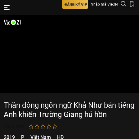
Nhập mã VieON
ĐĂNG KÝ VIP
Thần đồng ngôn ngữ Khả Như bắn tiếng
Anh khiến Trường Giang hú hồn
0
lượt xem
2019
P
Việt Nam
HD