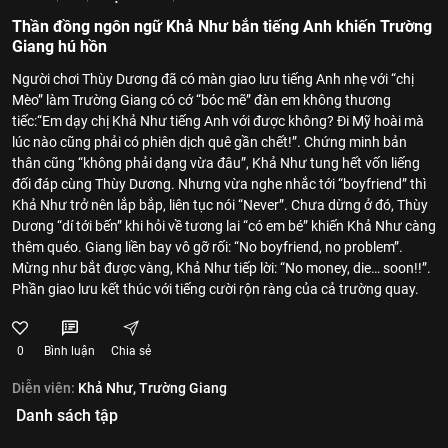
Thần đồng ngôn ngữ Khả Như bắn tiếng Anh khiến Trường
Giang hú hồn
Người chơi Thùy Dương đã có màn giao lưu tiếng Anh nhẹ với “chị
Mèo” làm Trường Giang có cớ “bóc mẽ” đàn em không thương
tiếc:“Em dạy chị Khả Như tiếng Anh với được không? Đi Mỹ hoài mà
lúc nào cũng phải có phiên dịch quê gần chết!”. Chứng minh bản
thân cũng “không phải dạng vừa đâu”, Khả Như tung hết vốn liếng
đối đáp cùng Thùy Dương. Nhưng vừa nghe nhắc tới “boyfriend” thì
Khả Như trở nên lắp bắp, liên tục nói “Never”. Chưa dừng ở đó, Thùy
Dương “dí tới bến” khi hỏi về tương lai “có em bé” khiến Khả Như càng
thêm quéo. Giang liền bay vô gỡ rối: “No boyfriend, no problem”.
Mừng như bắt được vàng, Khả Như tiếp lời: “No money, die… soon!!”.
Phần giao lưu kết thúc với tiếng cười rộn ràng của cả trường quay.
0
Bình luận
Chia sẻ
Diễn viên:
Khả Như,
Trường Giang
Danh sách tập