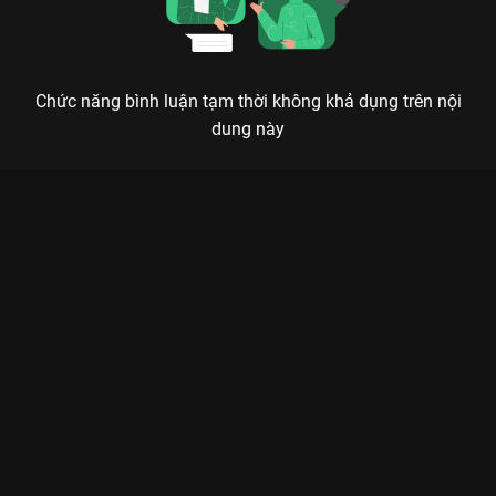
Chức năng bình luận tạm thời không khả dụng trên nội
dung này
Xem Thảm Đỏ Anh Trai Say Hi Concert 2024 Day 2 của Việt
Nam có sự tham gia của Erik, Đức Phúc, Lê Dương Bảo Lâm,
HURRYKNG, Vũ Thảo My. Thuộc thể loại: Event