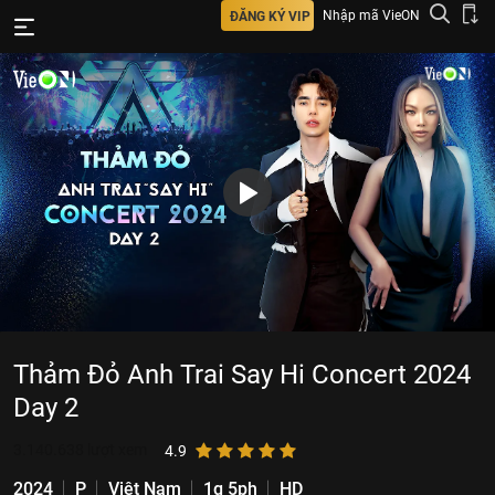
Nhập mã VieON
ĐĂNG KÝ VIP
Thảm Đỏ Anh Trai Say Hi Concert 2024
Day 2
3.140.638
lượt xem
4.9
2024
P
Việt Nam
1g 5ph
HD