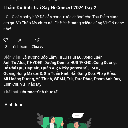
Thảm Đỏ Anh Trai Say Hi Concert 2024 Day 2
LÔ LÔ các baby hả? Đã sẵn sàng 'rước chồng' cho Thu Diễm cùng
em gái Vũ Thảo My chưa nè. Ê hề ê hề mảng miếng cùng VieON ngay
nhé!
0
Bình luận
Chia sẻ
Diễn viên:
Lê Dương Bảo Lâm,
HIEUTHUHAI,
Song Luân,
Anh Tú Atus,
RHYDER,
Dương Domic,
HURRYKNG,
Công Dương,
Đỗ Phú Quí,
Captain,
Quân A.P,
Nicky (Monstar),
JSOL,
Quang Hùng MasterD,
Gin Tuấn Kiệt,
Hải Đăng Doo,
Pháp Kiều,
Ali Hoàng Dương,
Vũ Thịnh,
WEAN,
Erik,
Đức Phúc,
Phạm Anh Duy,
Linh Chi,
Vũ Thảo My
Thể loại:
Chương trình thực tế
Bình luận