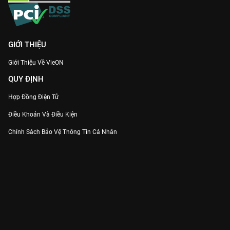
GIỚI THIỆU
Giới Thiệu Về VieON
QUY ĐỊNH
Hợp Đồng Điện Tử
Điều Khoản Và Điều Kiện
Chính Sách Bảo Vệ Thông Tin Cá Nhân
Chính Sách Bảo Vệ Người Tiêu Dùng Dễ Bị Tổn Thương
Thỏa Thuận Sử Dụng Dịch Vụ Mạng Xã Hội
THÔNG TIN
Thông Báo
Trung Tâm Hỗ Trợ