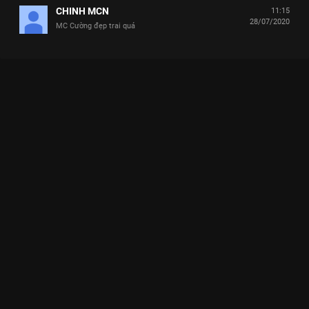
CHINH MCN
11:15
28/07/2020
MC Cường đẹp trai quá
Xem Tập 2 Tặng Em Một Bản Tình Ca - Mùa 1 - 17 Tập của Việt
Nam có sự tham gia của . Thuộc thể loại: TV show