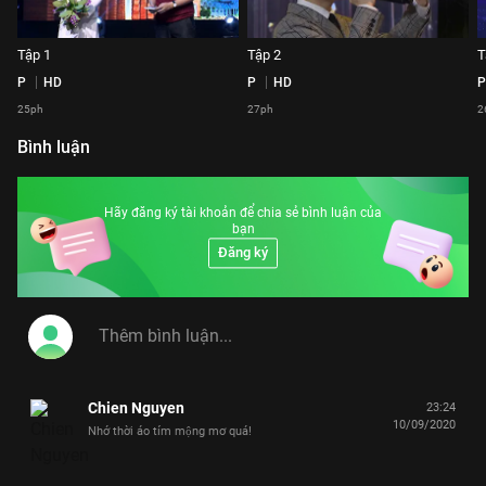
Tập 1
Tập 2
T
P
HD
P
HD
P
25ph
27ph
2
Bình luận
Hãy đăng ký tài khoản để chia sẻ bình luận của
bạn
Đăng ký
Chien Nguyen
23:24
10/09/2020
Nhớ thời áo tím mộng mơ quá!