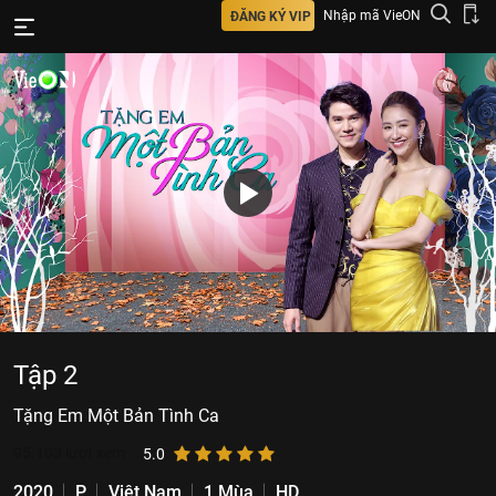
Nhập mã VieON
ĐĂNG KÝ VIP
Tập 2
Tặng Em Một Bản Tình Ca
95.103
lượt xem
5.0
2020
P
Việt Nam
1 Mùa
HD