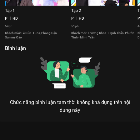
Tập 1
Tập 2
T
P
HD
P
HD
P
54ph
51ph
4
Khách mời: Lê Đức - Luna, Phong Cận -
Khách mời: Trương Khoa - Hạnh Thảo, Phước
K
Sammy Đào
Tính - Mimi Trần
D
Bình luận
Chức năng bình luận tạm thời không khả dụng trên nội
dung này
Xem Tập 7 Tâm Đầu Ý Hợp - Mùa 4 - 27 Tập của Việt Nam có
sự tham gia của . Thuộc thể loại: TV show