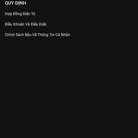
QUY ĐỊNH
Hợp Đồng Điện Tử
Điều Khoản Và Điều Kiện
Chính Sách Bảo Vệ Thông Tin Cá Nhân
Chính Sách Bảo Vệ Người Tiêu Dùng Dễ Bị Tổn Thương
Thỏa Thuận Sử Dụng Dịch Vụ Mạng Xã Hội
THÔNG TIN
Thông Báo
Trung Tâm Hỗ Trợ
Liên Hệ
Góp Ý
Công ty Cổ phần VieON - Địa chỉ: Tầng 5, 222 Pasteur, Phường Xuân Hòa,
Thành phố Hồ Chí Minh