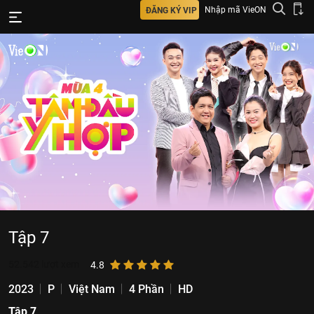
Nhập mã VieON
ĐĂNG KÝ VIP
Tập 7
52.542
lượt xem
4.8
2023
P
Việt Nam
4 Phần
HD
Tập 7