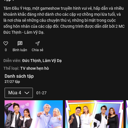
Tâm Đầu Ý Hợp, một gameshow truyền hình vui vẻ, hấp dẫn và nhiều
khoảnh khắc đáng nhớ dành cho các cặp vợ chồng mọi lứa tuổi, và
là nơi chia sẻ những câu chuyện thú vị, những bí mật trong cuộc
sống hôn nhân của các cặp đôi. Chương trình được dẫn dắt bởi 2 MC
Đức Thịnh - Lâm Vỹ Dạ.
0
Bình luận
Chia sẻ
Diễn viên:
Đức Thịnh,
Lâm Vỹ Dạ
Thể loại:
TV show hẹn hò
Danh sách tập
27/27 tập
Mùa 4
01-27