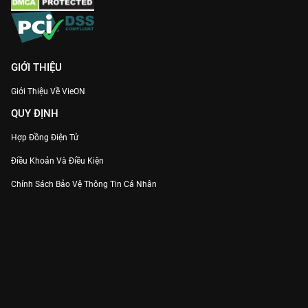
GIỚI THIỆU
Giới Thiệu Về VieON
QUY ĐỊNH
Hợp Đồng Điện Tử
Điều Khoản Và Điều Kiện
Chính Sách Bảo Vệ Thông Tin Cá Nhân
Chính Sách Bảo Vệ Người Tiêu Dùng Dễ Bị Tổn Thương
Thỏa Thuận Sử Dụng Dịch Vụ Mạng Xã Hội
THÔNG TIN
Thông Báo
Trung Tâm Hỗ Trợ