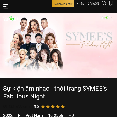
Nhập mã VieON
ĐĂNG KÝ VIP
Sự kiện âm nhạc - thời trang SYMEE’s
Fabulous Night
69.421
lượt xem
5.0
2022
P
Việt Nam
1g 25ph
HD