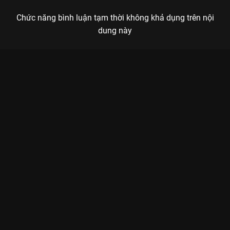
Chức năng bình luận tạm thời không khả dụng trên nội
dung này
Xem Sự kiện âm nhạc - thời trang SYMEE’s Fabulous Night của
Việt Nam có sự tham gia của GiGi Hương Giang, Thanh Thanh
Huyền, Trọng Hiếu, Đinh Ngọc Diệp, Người đẹp Hương Ly.
Thuộc thể loại: Event