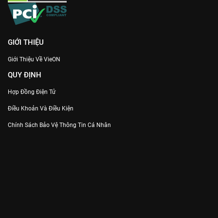
GIỚI THIỆU
Giới Thiệu Về VieON
QUY ĐỊNH
Hợp Đồng Điện Tử
Điều Khoản Và Điều Kiện
Chính Sách Bảo Vệ Thông Tin Cá Nhân
Chính Sách Bảo Vệ Người Tiêu Dùng Dễ Bị Tổn Thương
Thỏa Thuận Sử Dụng Dịch Vụ Mạng Xã Hội
THÔNG TIN
Thông Báo
Trung Tâm Hỗ Trợ