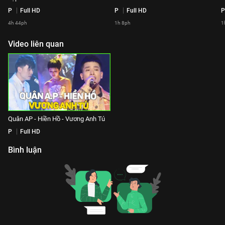
P
Full HD
P
Full HD
P
4h 44ph
1h 8ph
1
Video liên quan
Quân AP - Hiền Hồ - Vương Anh Tú
P
Full HD
Bình luận