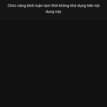
Chức năng bình luận tạm thời không khả dụng trên nội
dung này
Xem Tiểu Phẩm: Điểm Tựa Ngày Xuân Sóng 22 - 5 Tập của Việt
Nam có sự tham gia của . Thuộc thể loại: TV show