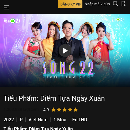
Nhập mã VieON
ĐĂNG KÝ VIP
Tiểu Phẩm: Điểm Tựa Ngày Xuân
1.308.828
lượt xem
4.9
2022
P
Việt Nam
1 Mùa
Full HD
Tiểu Phẩm: Điểm Tựa Ngày Xuân