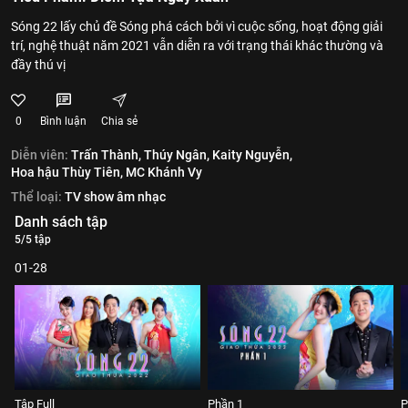
Sóng 22 lấy chủ đề Sóng phá cách bởi vì cuộc sống, hoạt động giải
trí, nghệ thuật năm 2021 vẫn diễn ra với trạng thái khác thường và
đầy thú vị
0
Bình luận
Chia sẻ
Diễn viên:
Trấn Thành,
Thúy Ngân,
Kaity Nguyễn,
Hoa hậu Thùy Tiên,
MC Khánh Vy
Thể loại:
TV show âm nhạc
Danh sách tập
5/5 tập
01-28
Tập Full
Phần 1
P