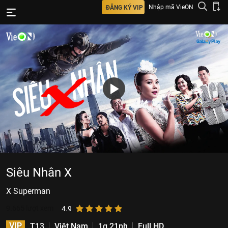
Nhập mã VieON
ĐĂNG KÝ VIP
Siêu Nhân X
X Superman
9.665
lượt xem
4.9
VIP
T13
Việt Nam
1g 21ph
Full HD