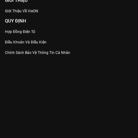
GIỚI THIỆU
Giới Thiệu Về VieON
QUY ĐỊNH
Hợp Đồng Điện Tử
Điều Khoản Và Điều Kiện
Chính Sách Bảo Vệ Thông Tin Cá Nhân
Chính Sách Bảo Vệ Người Tiêu Dùng Dễ Bị Tổn Thương
Thỏa Thuận Sử Dụng Dịch Vụ Mạng Xã Hội
THÔNG TIN
Thông Báo
Trung Tâm Hỗ Trợ
Liên Hệ
Góp Ý