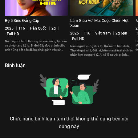
Bộ 5 Siêu Đẳng Cấp
Làm Giàu Với Ma: Cuộc Chiến Hột
M
Xoàn
2025
T16
Hàn Quốc
2g
2
2025
T16
Việt Nam
2g 6ph
Full HD
Full HD
Năm người bình thường có siêu năng lực sau
B
ca ghép tạng kỳ lạ. Bị đời đẩy đưa thành siêu
M
Năm người cùng đưa thi thể minh tinh Anh
anh hùng bất đắc dĩ, họ phải gánh vác sứ
t
Thư về quê nhà, đổi lại, hồn ma sẽ trả lại chiếc
mệnh cứu thế giới.
c
nhẫn kim cương 9 tỷ. Ai sẽ là người giành
được phần thưởng?
Bình luận
Chức năng bình luận tạm thời không khả dụng trên nội
dung này