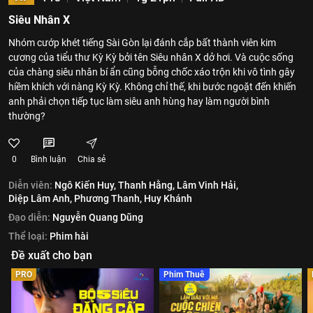
Siêu Nhân X
Nhóm cướp khét tiếng Sài Gòn lại đánh cắp bất thành viên kim
cương của tiểu thư Kỳ Kỳ bởi tên Siêu nhân X dở hơi. Và cuộc sống
của chàng siêu nhân bí ẩn cũng bỗng chốc xáo trộn khi vô tình gây
hiềm khích với nàng Kỳ Kỳ. Không chỉ thế, khi bước ngoặt đến khiến
anh phải chọn tiếp tục làm siêu anh hùng hay làm người bình
thường?
0
Bình luận
Chia sẻ
Diễn viên:
Ngô Kiến Huy,
Thanh Hằng,
Lâm Vinh Hải,
Diệp Lâm Anh,
Phương Thanh,
Huy Khánh
Đạo diễn:
Nguyễn Quang Dũng
Thể loại:
Phim hài
Đề xuất cho bạn
PRO
Phim Thuê