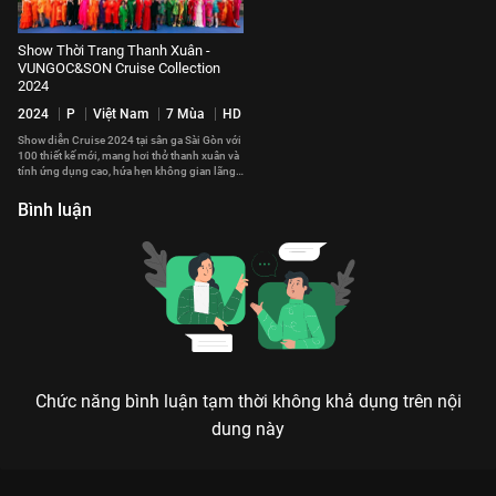
Show Thời Trang Thanh Xuân -
VUNGOC&SON Cruise Collection
2024
2024
P
Việt Nam
7 Mùa
HD
Show diễn Cruise 2024 tại sân ga Sài Gòn với
100 thiết kế mới, mang hơi thở thanh xuân và
tính ứng dụng cao, hứa hẹn không gian lãng
mạn, hoài niệm.
Bình luận
Chức năng bình luận tạm thời không khả dụng trên nội
dung này
SHOW THỜI TRANG HẠNH PHÚC: KHI SẮC MÀU VÀ NIỀM VUI