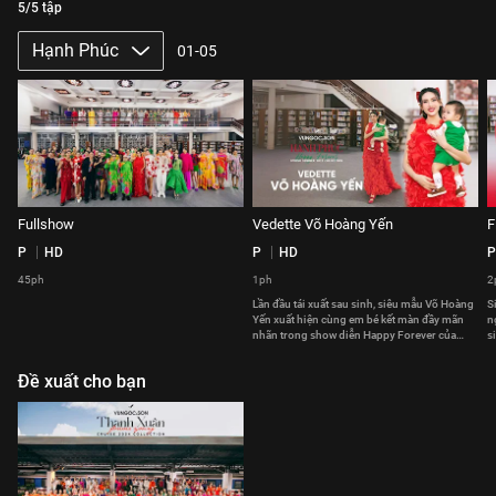
5/5 tập
Hạnh Phúc
01-05
Fullshow
Vedette Võ Hoàng Yến
F
P
HD
P
HD
P
45ph
1ph
2
Lần đầu tái xuất sau sinh, siêu mẫu Võ Hoàng
S
Yến xuất hiện cùng em bé kết màn đầy mãn
n
nhãn trong show diễn Happy Forever của
s
VUNGOC&SON
c
x
Đề xuất cho bạn