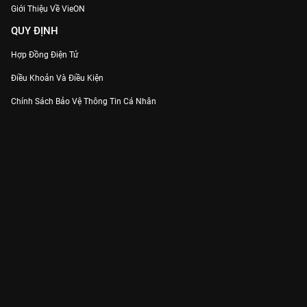
Giới Thiệu Về VieON
QUY ĐỊNH
Hợp Đồng Điện Tử
Điều Khoản Và Điều Kiện
Chính Sách Bảo Vệ Thông Tin Cá Nhân
Chính Sách Bảo Vệ Người Tiêu Dùng Dễ Bị Tổn Thương
Thỏa Thuận Sử Dụng Dịch Vụ Mạng Xã Hội
THÔNG TIN
Thông Báo
Trung Tâm Hỗ Trợ
Liên Hệ
Góp Ý