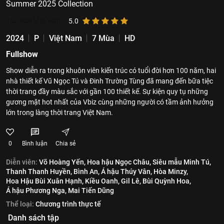
Summer 2025 Collection
160.969
lượt xem
5.0
2024
P
Việt Nam
7 Mùa
HD
Fullshow
Show diễn ra trong khuôn viên kiến trúc có tuổi đời hơn 100 năm, hai
nhà thiết kế Vũ Ngọc Tú và Đinh Trường Tùng đã mang đến bữa tiệc
thời trang đầy màu sắc với gần 100 thiết kế. Sự kiện quy tụ những
gương mặt hot nhất của Vbiz cùng những người có tầm ảnh hưởng
lớn trong làng thời trang Việt Nam.
0
Bình luận
Chia sẻ
Diễn viên:
Võ Hoàng Yến,
Hoa hậu Ngọc Châu,
Siêu mẫu Minh Tú,
Thanh Thanh Huyền,
Bình An,
Á hậu Thúy Vân,
Hòa Minzy,
Hoa Hậu Bùi Xuân Hạnh,
Kiều Oanh,
Gil Lê,
Bùi Quỳnh Hoa,
Á hậu Phương Nga,
Mai Tiến Dũng
Thể loại:
Chương trình thực tế
Danh sách tập