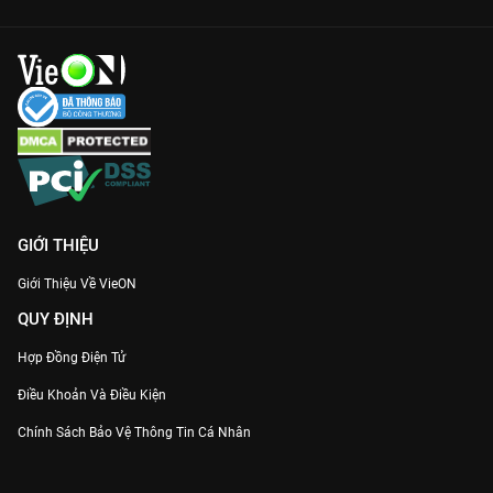
và chất liệu vải thượng hạng một cách rõ nét nhất.
Show diễn Đẩy Đưa - Adrian Anh Tuan Fashion Show 2026 hứa
hẹn sẽ dẫn đầu xu hướng thời trang năm nay và là nguồn cảm
hứng bất tận cho những ai yêu cái đẹp. Đừng bỏ lỡ cơ hội đắm
chìm trong không gian nghệ thuật này duy nhất trên ứng dụng
VieON.
GIỚI THIỆU
Giới Thiệu Về VieON
QUY ĐỊNH
Hợp Đồng Điện Tử
Điều Khoản Và Điều Kiện
Chính Sách Bảo Vệ Thông Tin Cá Nhân
Chính Sách Bảo Vệ Người Tiêu Dùng Dễ Bị Tổn Thương