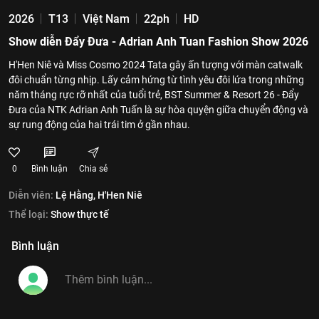
2026
T13
Việt Nam
22ph
HD
Show diễn Đẩy Đưa - Adrian Anh Tuan Fashion Show 2026
H'Hen Niê và Miss Cosmo 2024 Tata gây ấn tượng với màn catwalk
đôi chuẩn từng nhịp. Lấy cảm hứng từ tình yêu đôi lứa trong những
năm tháng rực rỡ nhất của tuổi trẻ, BST Summer & Resort 26 - Đẩy
Đưa của NTK Adrian Anh Tuấn là sự hòa quyện giữa chuyển động và
sự rung động của hai trái tim ở gần nhau.
0
Bình luận
Chia sẻ
Diễn viên:
Lệ Hằng,
H'Hen Niê
Thể loại:
Show thực tế
Bình luận