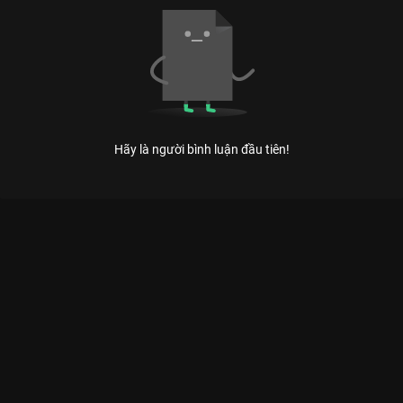
Hãy là người bình luận đầu tiên!
SHOW DIỄN ĐẨY ĐƯA - CÚ CHẠM NGHỆ THUẬT ĐẦY QUYẾN
RŨ CỦA ADRIAN ANH TUẤN
Sự giao thoa hoàn hảo giữa nét đẹp truyền thống và hơi thở thời đại trong bộ sưu tập
Đẩy Đưa năm 2026.
Show diễn Đẩy Đưa của nhà thiết kế Adrian Anh Tuấn không
chỉ là một buổi trình diễn thời trang thông thường mà là một
bữa tiệc thị giác đầy mê hoặc dành cho giới mộ điệu trên
VieON. Lấy cảm hứng từ những nét văn hóa dân gian Việt Nam,
bộ sưu tập mang đến những thiết kế vừa mềm mại, vừa mang
tính tuyên ngôn mạnh mẽ về nữ quyền. Khán giả sẽ được