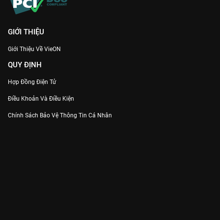
GIỚI THIỆU
Giới Thiệu Về VieON
QUY ĐỊNH
Hợp Đồng Điện Tử
Điều Khoản Và Điều Kiện
Chính Sách Bảo Vệ Thông Tin Cá Nhân
Chính Sách Bảo Vệ Người Tiêu Dùng Dễ Bị Tổn Thương
Thỏa Thuận Sử Dụng Dịch Vụ Mạng Xã Hội
THÔNG TIN
Thông Báo
Trung Tâm Hỗ Trợ
Liên Hệ