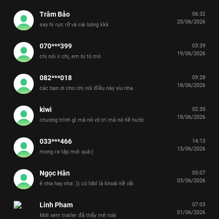
Trâm Bảo
06:32
20/06/2026
say hi rực rỡ và cái bóng kkk
070***399
03:39
19/06/2026
chị nói ii chị, em bị tò mò
082***018
09:28
18/06/2026
các bạn ơi cho chị nói điều này xíu nha
kiwi
02:35
18/06/2026
chương trình gì mà nó vô tri mà nó hề hước
033***466
14:13
13/06/2026
mong ra tập mới quá:(
Ngọc Hân
05:07
03/06/2026
ê nha hay nha :)) có ldbl là khoái hề vãi
Linh Pham
07:03
01/06/2026
Mới xem trailer đã thấy mê roài