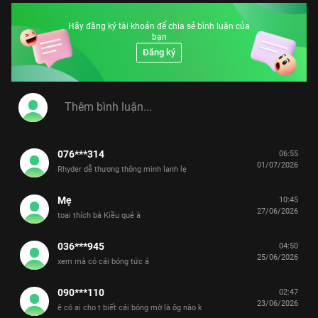
Hãy đăng ký tài khoản để chia sẻ bình luận của
bạn
Đăng ký
076***314
06:55
01/07/2026
Rhyder dễ thương thông minh lanh lẹ
Mẹ
10:45
27/06/2026
toai thích bà Kiều qué à
036***945
04:50
25/06/2026
xem mà có cái bóng tức á
090***110
02:47
23/06/2026
ê có ai cho t biết cái bóng mờ là ôg nào k