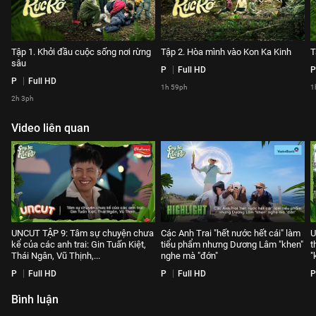
Tập 1. Khởi đầu cuộc sống nơi rừng
Tập 2. Hòa mình vào Kon Ka Kinh
T
sâu
P
Full HD
P
P
Full HD
1h 59ph
1
2h 3ph
Video liên quan
UNCUT TẬP 9: Tâm sự chuyện chưa
Các Anh Trai "hết nước hết cái" làm
U
kể của các anh trai: Gin Tuấn Kiệt,
tiểu phẩm nhưng Dương Lâm "khen"
t
Thái Ngân, Vũ Thịnh,...
nghe mà "đớn"
"
P
Full HD
P
Full HD
P
Bình luận