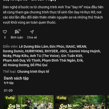
Dàn nghệ sĩ bước ra từ chương trình Anh Trai “Say Hi” mùa đầu tiên
sẽ cùng tham gia chương trình thực tế sinh tồn Say Hi Rực Rỡ, nơi
các idol lần đầu đối diện thiên nhiên nguyên sơ và những thử thách
vượt khỏi vùng an toàn quen thuộc.
16
0
Bình luận
Chia sẻ
Diễn viên:
Lê Dương Bảo Lâm,
Đức Phúc,
ISAAC,
WEAN,
Dương Domic,
HURRYKNG,
RHYDER,
JSOL,
Gemini Hùng Huỳnh,
Nicky,
Pháp Kiều,
Anh Tú (The Voice),
Gin Tuấn Kiệt,
Phạm Anh Duy,
Vũ Thịnh,
Phạm Đình Thái Ngân,
Erik,
Ali Hoàng Dương,
Đỗ Phú Quí
Thể loại:
Chương trình thực tế
Danh sách tập
9/9 tập
01-09