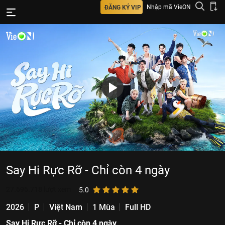
Nhập mã VieON
ĐĂNG KÝ VIP
Say Hi Rực Rỡ - Chỉ còn 4 ngày
27.696.718
lượt xem
5.0
2026
P
Việt Nam
1 Mùa
Full HD
Say Hi Rực Rỡ - Chỉ còn 4 ngày