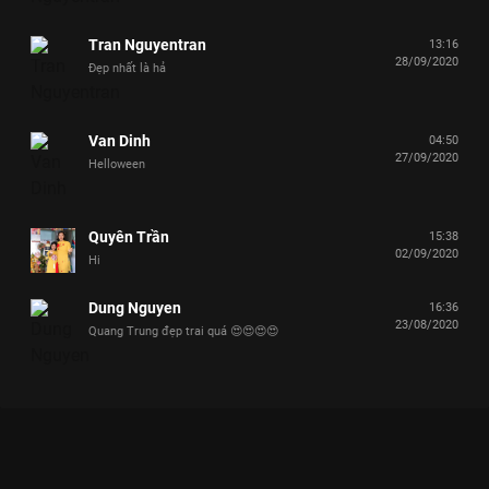
Tran Nguyentran
13:16
28/09/2020
Đẹp nhất là hả
Van Dinh
04:50
27/09/2020
Helloween
Quyên Trần
15:38
02/09/2020
Hi
Dung Nguyen
16:36
23/08/2020
Quang Trung đẹp trai quá 😍😍😍😍
SAO HỎA SAO KIM MÙA 2 - KHI ĐÀN ÔNG VÀ PHỤ NỮ KHÔNG
CÙNG NGÔN NGỮ
Sao Hỏa là nam, Sao Kim là nữ - Hai thế giới khác biệt tạo nên những màn tranh luận
cười ra nước mắt!