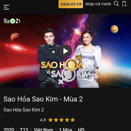
Nhập mã VieON
ĐĂNG KÝ VIP
Sao Hỏa Sao Kim - Mùa 2
Sao Hỏa Sao Kim 2
229.296
lượt xem
4.8
2020
T13
Việt Nam
1 Mùa
HD