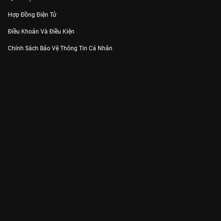
Hợp Đồng Điện Tử
Điều Khoản Và Điều Kiện
Chính Sách Bảo Vệ Thông Tin Cá Nhân
Chính Sách Bảo Vệ Người Tiêu Dùng Dễ Bị Tổn Thương
Thỏa Thuận Sử Dụng Dịch Vụ Mạng Xã Hội
THÔNG TIN
Thông Báo
Trung Tâm Hỗ Trợ
Liên Hệ
Góp Ý
Công ty Cổ phần VieON - Địa chỉ: Tầng 5, 222 Pasteur, Phường Xuân Hòa,
Thành phố Hồ Chí Minh