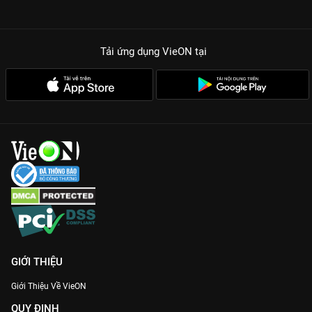
giải trí cực cao giữa các đội trưởng và khách mời.
Góc nhìn đa chiều:
Giúp khán giả thấu hiểu hơn về tâm lý của
người bạn đời thông qua các trò chơi và thảo luận.
Tải ứng dụng VieON
tại
Dàn khách mời cực hot:
Mỗi tập là một cặp đôi hoặc hội bạn
thân đình đám trong showbiz Việt.
Dù bạn là một người đang yêu, đã kết hôn hay còn độc thân,
Sao Hỏa Sao Kim Mùa 2
vẫn là một món ăn tinh thần thú vị
giúp bạn có những giây phút thư giãn sảng khoái và thấu hiểu
hơn về nửa kia của thế giới.
GIỚI THIỆU
Giới Thiệu Về VieON
QUY ĐỊNH