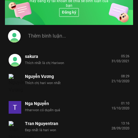
Hãy đăng ký tài khoản để chia sẻ bình luận của
bạn
Đăng ký
sakura
05:26
31/03/2021
Thích nhất là chị Hariwon
Nguyễn Vương
08:29
21/10/2020
Thích chị hari won nhất
Nga Nguyễn
01:10
15/10/2020
Hharvvon có duyên quá
Tran Nguyentran
13:16
28/09/2020
Đẹp nhất là hari won