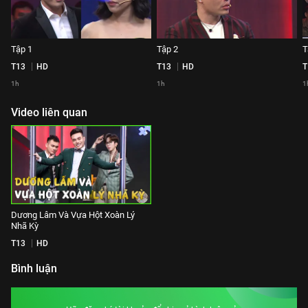
Tập 1
Tập 2
T
T13
HD
T13
HD
T
1h
1h
1
Video liên quan
Dương Lâm Và Vựa Hột Xoàn Lý
Nhã Kỳ
T13
HD
Bình luận