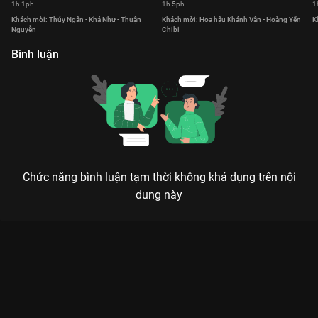
1h 1ph
1h 5ph
1
Khách mời: Thúy Ngân - Khả Như - Thuận
Khách mời: Hoa hậu Khánh Vân - Hoàng Yến
K
Nguyễn
Chibi
Bình luận
Chức năng bình luận tạm thời không khả dụng trên nội
dung này
Xem Tập 6 Sáng Nay Ăn Gì - 11 Tập của Việt Nam có sự tham
gia của . Thuộc thể loại: TV show