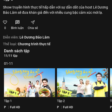
Show truyền hình thực tế hấp dẫn với sự dẫn dắt của host Lê Dương
Bảo Lâm sẽ đưa khán giả đến với nhiều cung bậc cảm xúc mới lạ.
0
Bình luận
Chia sẻ
Diễn viên:
Lê Dương Bảo Lâm
Thể loại:
Chương trình thực tế
Danh sách tập
11/11 tập
01-11
Tập 1
Tập 2
T
P
Full HD
P
Full HD
P