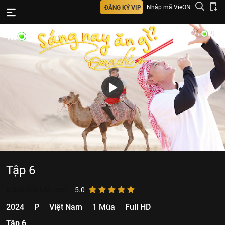
Nhập mã VieON
ĐĂNG KÝ VIP
Tập 6
8.806.304
lượt xem
5.0
2024
P
Việt Nam
1 Mùa
Full HD
Tập 6