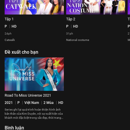
Tập 1
Tập 2
T
P
HD
P
HD
P
24ph
31ph
2
Catwalk
National costume
M
Đề xuất cho bạn
Road To Miss Universe 2021
2021
P
Việt Nam
2 Mùa
HD
Series ghi lại quá trình hoàn thiện hình ảnh
bản thân của Kim Duyên, với sự xuất hiện của
khách mời đặc biệt trong sắc đẹp, thời trang
và giải trí.
Bình luận