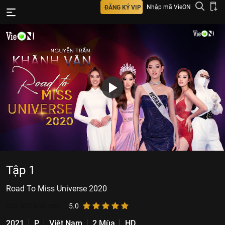
Nhập mã VieON
ĐĂNG KÝ VIP
Tập 1
Road To Miss Universe 2020
260.692
lượt xem
5.0
2021
P
Việt Nam
2 Mùa
HD