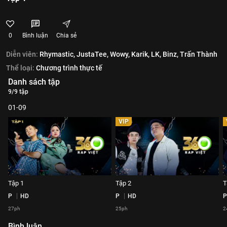
0
Bình luận
Chia sẻ
Diễn viên:
Rhymastic,
JustaTee,
Wowy,
Karik,
LK,
Binz,
Trấn Thành
Thể loại:
Chương trình thực tế
Danh sách tập
9/9 tập
01-09
VIP
Tập 1
Tập 2
T
P
HD
P
HD
P
27ph
25ph
2
Bình luận