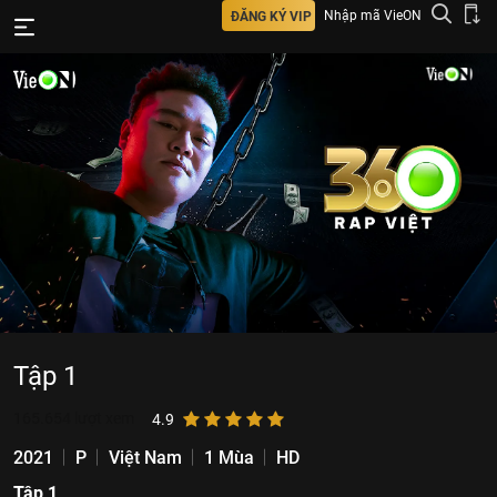
Nhập mã VieON
ĐĂNG KÝ VIP
Tập 1
165.654
lượt xem
4.9
2021
P
Việt Nam
1 Mùa
HD
Tập 1