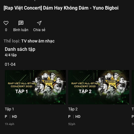
[Rap Việt Concert] Dám Hay Không Dám - Yuno Bigboi
0
Bình luận
Chia sẻ
Thể loại:
TV show âm nhạc
Danh sách tập
4/4 tập
01-04
Tập 1
Tập 2
T
P
HD
P
HD
P
1h 4ph
52ph
5