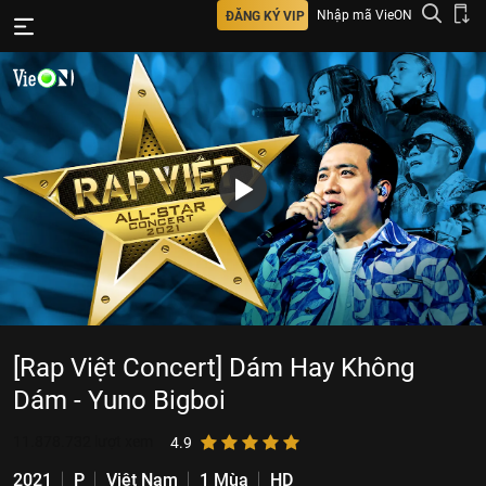
Nhập mã VieON
ĐĂNG KÝ VIP
[Rap Việt Concert] Dám Hay Không
Dám - Yuno Bigboi
11.878.732
lượt xem
4.9
2021
P
Việt Nam
1 Mùa
HD