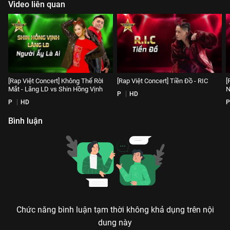
Video liên quan
[Rap Việt Concert] Không Thể Rời
[Rap Việt Concert] Tiền Đồ - RIC
[
Mắt - Lăng LD vs Shin Hồng Vịnh
N
P
HD
P
HD
P
Bình luận
Chức năng bình luận tạm thời không khả dụng trên nội
dung này