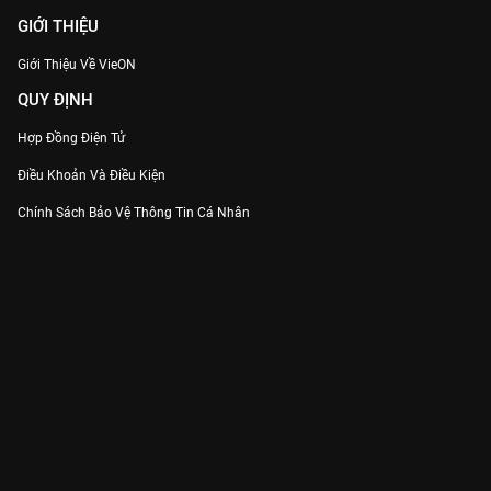
GIỚI THIỆU
Giới Thiệu Về VieON
QUY ĐỊNH
Hợp Đồng Điện Tử
Điều Khoản Và Điều Kiện
Chính Sách Bảo Vệ Thông Tin Cá Nhân
Chính Sách Bảo Vệ Người Tiêu Dùng Dễ Bị Tổn Thương
Thỏa Thuận Sử Dụng Dịch Vụ Mạng Xã Hội
THÔNG TIN
Thông Báo
Trung Tâm Hỗ Trợ
Liên Hệ
Góp Ý